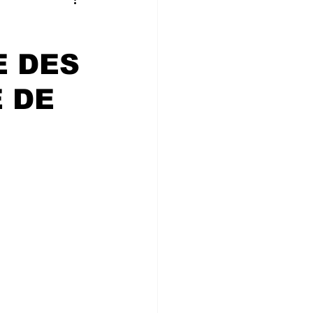
 CONVIVIALIT
E DES
ne
 DE