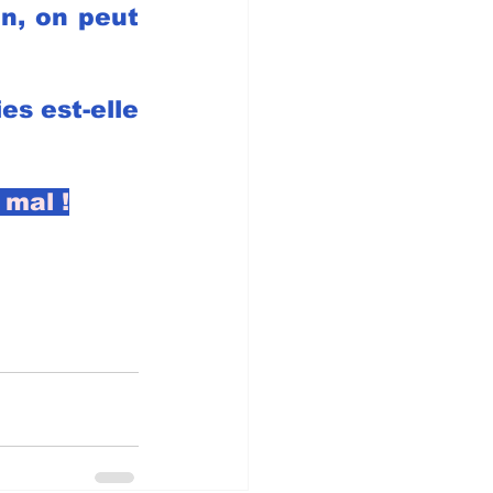
n, on peut 
s est-elle 
mal !