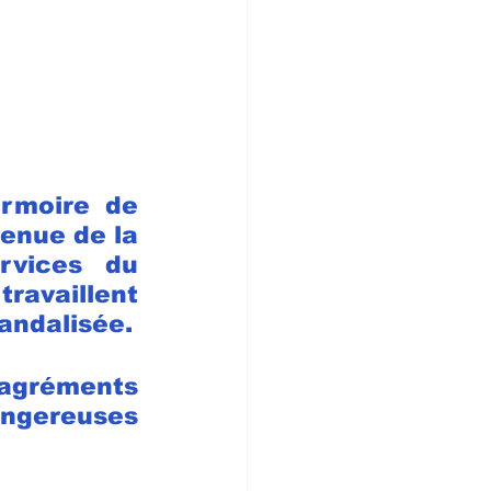
rmoire de 
enue de la 
vices du 
availlent 
andalisée.
agréments 
angereuses 