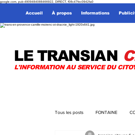
google.com, pub-4909484088466922, DIRECT, f08c47fec0942fa0
Accueil
À propos
Informations
Publici
LE TRANSI
AN
C
L'INFORMATION AU SERVICE DU CITO
Tous les posts
FONTAINE
CO