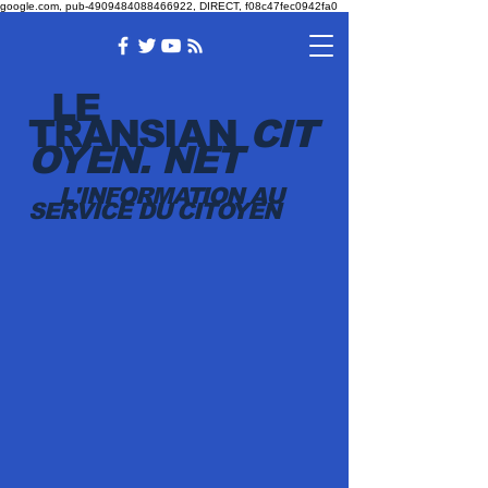
google.com, pub-4909484088466922, DIRECT, f08c47fec0942fa0
LE
TRANSI
AN
CIT
OYEN.
NET
L'INFORMATION AU
SERVICE DU CITOYEN