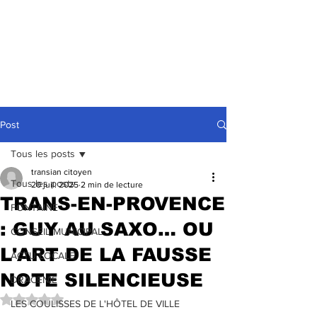
Post
Tous les posts
transian citoyen
Tous les posts
20 juil. 2025
2 min de lecture
TRANS-EN-PROVENCE
FONTAINE
: GUY AU SAXO… OU
CONSEIL MUNICIPAL
L'ART DE LA FAUSSE
ACTU LOCALE
NOTE SILENCIEUSE
DRACENIE
Noté NaN étoiles sur 5.
LES COULISSES DE L'HÔTEL DE VILLE