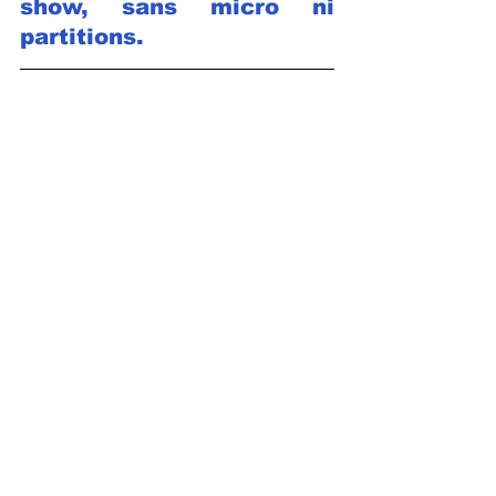
show, sans micro ni 
partitions.
La morale de 
l’histoire ?
Parfois, un bon pastis 
vaut mieux qu’un mauvais 
saxophone.
 À bon entendeur… et 
vivement la prochaine 
vraie note !
Trans-en-Provence
CHRUSZEZ
Bar Jo
Bistro-Pastis
LES COULISSES DE L'HÔTEL DE VILLE