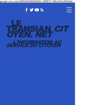
google.com, pub-4909484088466922, DIRECT, f08c47fec0942fa0
LE
TRANSI
AN
CIT
OYEN.
NET
L'INFORMATION AU
SERVICE DU CITOYEN