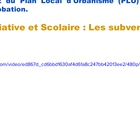
°2 du Plan Local d'Urbanisme (PLU) 
bation.
ative et Scolaire : Les subve
ic.com/video/ed867d_cd6bbd1630af4d61a8c247bb42013ee2/480p/