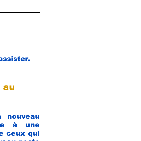
assister.
 au 
n nouveau 
ite à une 
e ceux qui 