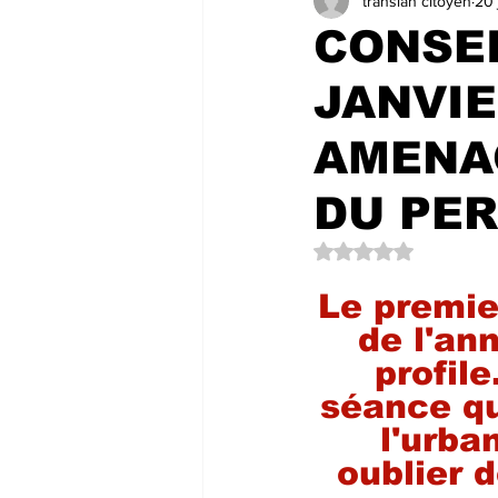
transian citoyen
20 
LES COULISSES DE L'HÔTEL DE 
CONSEI
JANVIE
LES LECTEURS NOUS ÉCRIVENT
AMENA
DU PE
Noté NaN étoiles su
Le premie
de l'an
profile
séance qu
l'urba
oublier 