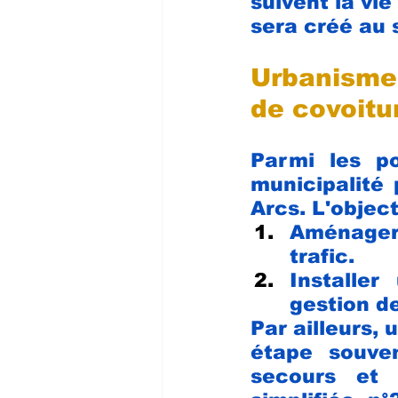
suivent la vie
sera créé au 
Urbanisme 
de covoitu
Parmi les po
municipalité 
Arcs. L'object
Aménager 
trafic.
Installer
gestion d
Par ailleurs,
étape souven
secours et d