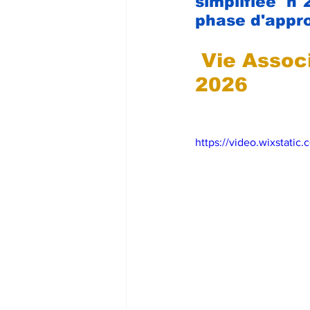
simplifiée n
phase d'appro
Vie Associ
2026
https://video.wixstat