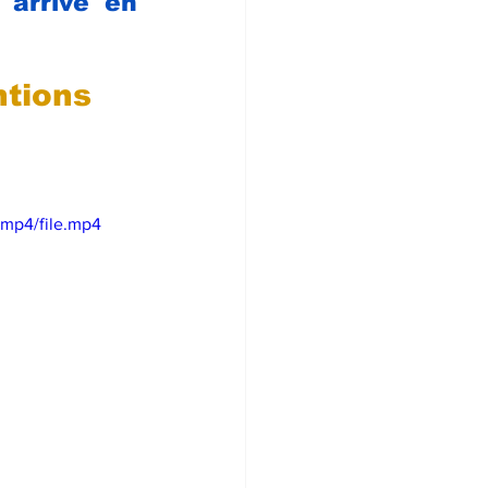
arrive en 
ntions 
mp4/file.mp4