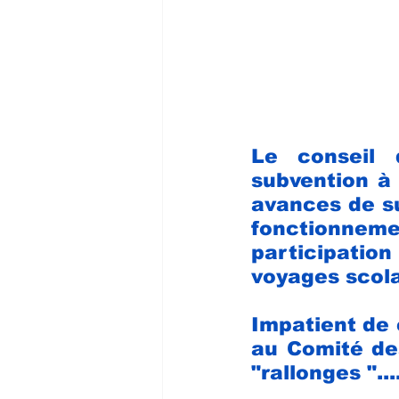
Le conseil d
subvention à 
avances de su
fonctionneme
participatio
voyages scola
Impatient de 
au Comité des
"rallonges "...