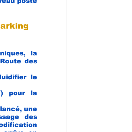
veau poste 
arking 
iques, la 
 Route des 
difier le 
) pour la 
lancé, une 
ssage des 
ification 