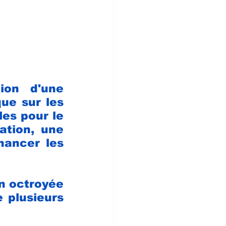
ion d'une 
ue sur les 
es pour le 
tion, une 
ancer les 
n octroyée 
 plusieurs 