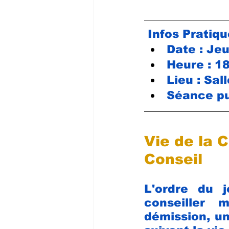
Infos Pratiq
Date : Jeu
Heure : 1
Lieu : Sal
Séance pub
Vie de la 
Conseil
L'ordre du jo
conseiller 
démission, un