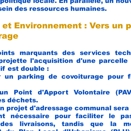
 politique locale. En parallèle, un nou
sein des ressources humaines.
et Environnement : Vers un p
rage
ints marquants des services techn
projette l'acquisition d'une parcelle
if est double :
un parking de covoiturage pour flui
 un Point d'Apport Volontaire (PAV
es déchets.
 un projet d'adressage communal sera 
t nécessaire pour faciliter le pa
es livraisons, tandis que la mod