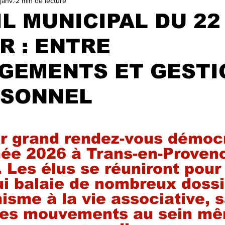
janv.
2 min de lecture
VILLE
TA GEULE BEAGLE !
SALON DU LIVRE ET DE LA
L MUNICIPAL DU 22
R : ENTRE
ELECTIONS MUNICIPALES 2025
A LA UNE
trasu
GEMENTS ET GESTI
RSONNEL
r 5.
r grand rendez-vous démocr
née 2026 à Trans-en-Proven
. Les élus se réuniront pour
i balaie de nombreux dossi
nisme à la vie associative, 
des mouvements au sein mê