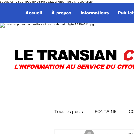
google.com, pub-4909484088466922, DIRECT, f08c47fec0942fa0
Accueil
À propos
Informations
Publici
LE TRANSI
AN
C
L'INFORMATION AU SERVICE DU CITO
Tous les posts
FONTAINE
CO