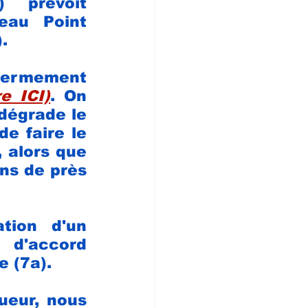
 prévoit 
eau Point 
.
fermement 
re ICI)
. On 
dégrade le 
e faire le 
 alors que 
ons de près 
tion d'un 
d'accord 
e (7a).
eur, nous 