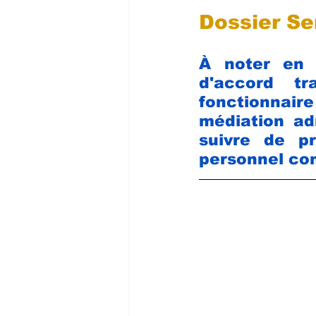
Dossier Se
À noter en f
d'accord tr
fonctionnair
médiation adm
suivre de p
personnel co