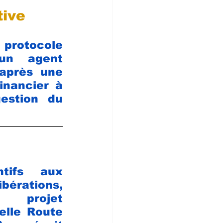
tive
protocole 
un agent 
après une 
inancier à 
estion du 
tifs aux 
rations, 
 projet 
elle Route 