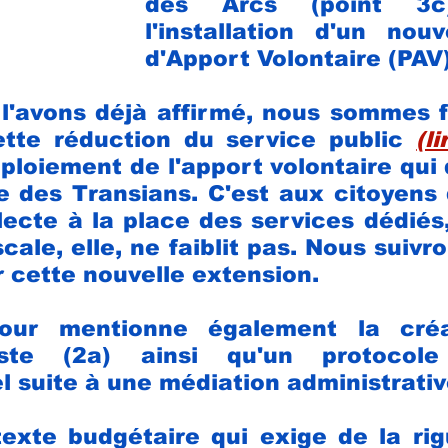
des Arcs (point 3c)
l'installation d'un nouv
d'Apport Volontaire (PAV)
'avons déjà affirmé, nous sommes 
tte réduction du service public 
(li
éploiement de l'apport volontaire qui 
e des Transians. C'est aux citoyens d
llecte à la place des services dédiés,
scale, elle, ne faiblit pas. Nous suivr
r cette nouvelle extension.
jour mentionne également la créa
te (2a) ainsi qu'un protocole 
l suite à une médiation administrativ
xte budgétaire qui exige de la rigu