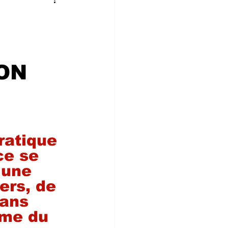
 CONVIVIALIT
ne
ON
atique 
ce se 
 une 
ers, de 
sans 
me du 