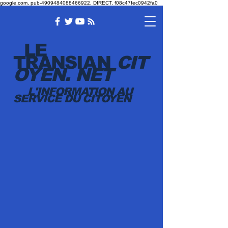
google.com, pub-4909484088466922, DIRECT, f08c47fec0942fa0
LE
TRANSI
AN
CIT
OYEN.
NET
L'INFORMATION AU
SERVICE DU CITOYEN