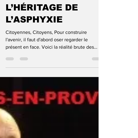
FINANCES :
L’HÉRITAGE DE
L’ASPHYXIE
Citoyennes, Citoyens, Pour construire
l'avenir, il faut d'abord oser regarder le
présent en face. Voici la réalité brute des
chiffres du budget 2025, héritée d'années de
gestion que nous devons aujourd'hui
assumer. 1. LA BASE : L’impôt ne couvre plus
l’humain Le socle de notre budget est déjà
fissuré. Aujourd'hui, la totalité de vos Impôts
LOCAUX (3,1 M€) est insuffisante pour payer
les seuls Salaires de la mairie (3,25 M€). Le
constat : Un déficit de 150 000 € avant même
d’a