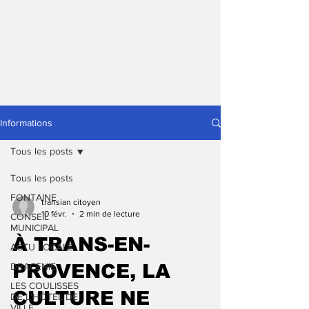
Informations
Tous les posts
Tous les posts
FONTAINE
transian citoyen
10 févr.
2 min de lecture
CONSEIL
MUNICIPAL
À TRANS-EN-
ACTU LOCALE
DRACENIE
PROVENCE, LA
LES COULISSES
CULTURE NE
DE L'HÔTEL DE
VILLE