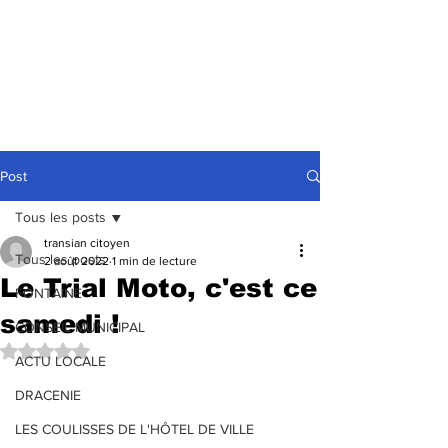
Post
Tous les posts
transian citoyen
Tous les posts
2 août 2022
1 min de lecture
Le Trial Moto, c'est ce
FONTAINE
samedi !
CONSEIL MUNICIPAL
Noté NaN étoiles sur 5.
ACTU LOCALE
DRACENIE
LES COULISSES DE L'HÔTEL DE VILLE