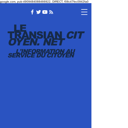
google.com, pub-4909484088466922, DIRECT, f08c47fec0942fa0
LE
TRANSI
AN
CIT
OYEN.
NET
L'INFORMATION AU
SERVICE DU CITOYEN