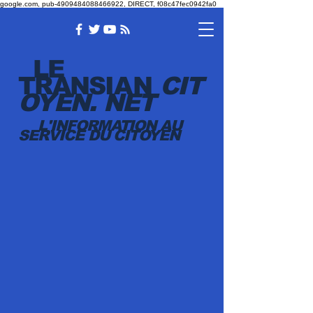
google.com, pub-4909484088466922, DIRECT, f08c47fec0942fa0
LE
TRANSI
AN
CIT
OYEN.
NET
L'INFORMATION AU
SERVICE DU CITOYEN