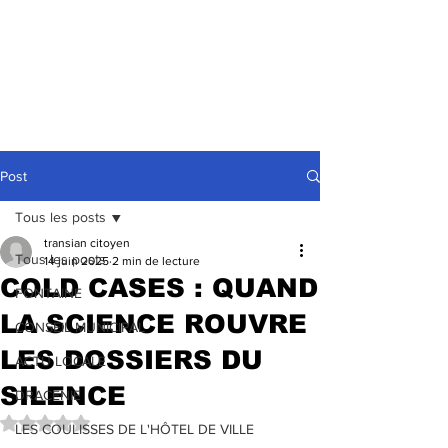
Post
Tous les posts
transian citoyen
Tous les posts
14 juin 2025
2 min de lecture
COLD CASES : QUAND
FONTAINE
LA SCIENCE ROUVRE
CONSEIL MUNICIPAL
LES DOSSIERS DU
ACTU LOCALE
SILENCE
DRACENIE
Noté NaN étoiles sur 5.
LES COULISSES DE L'HÔTEL DE VILLE