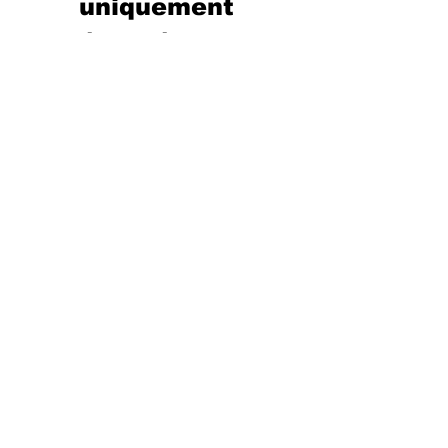
uniquement 
réservée aux 
policiers municipaux 
ou nationaux, aux 
gendarmes ou 
pompiers, mais et 
surtout, aux 
citoyens et élus,  au-
delà des discours 
populistes, par 
l'action pour la 
sécurité de tous