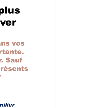
 CONVIVIALIT
plus
iver
ne
ans vos 
tante.  
r. Sauf 
présents 
?
ilier