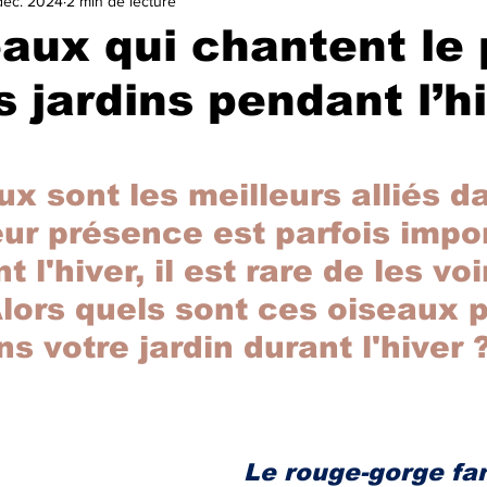
déc. 2024
2 min de lecture
VILLE
TA GEULE BEAGLE !
SALON DU LIVRE ET DE LA
eaux qui chantent le 
s jardins pendant l’h
ELECTIONS MUNICIPALES 2025
A LA UNE
trasu
r 5.
ux sont les meilleurs alliés d
eur présence est parfois impor
 l'hiver, il est rare de les voi
Alors quels sont ces oiseaux 
ns votre jardin durant l'hiver 
Le rouge-gorge fam