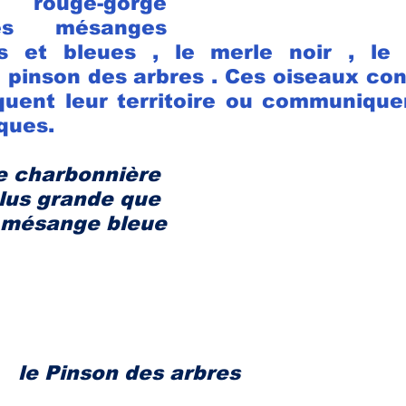
e 
rouge-gorge 
es 
mésanges 
s et bleues
 , le 
merle noir
 , le
 
pinson des arbres
 . Ces oiseaux con
uent leur territoire ou communiquen
iques.
 charbonnière 
lus grande que 
 mésange bleue
le Pinson des arbres