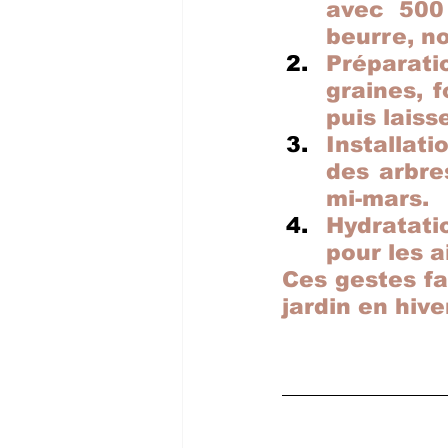
avec 500 
beurre, no
Préparati
graines, 
puis laiss
Installati
des arbre
mi-mars.
Hydratati
pour les a
Ces gestes fa
jardin en hive