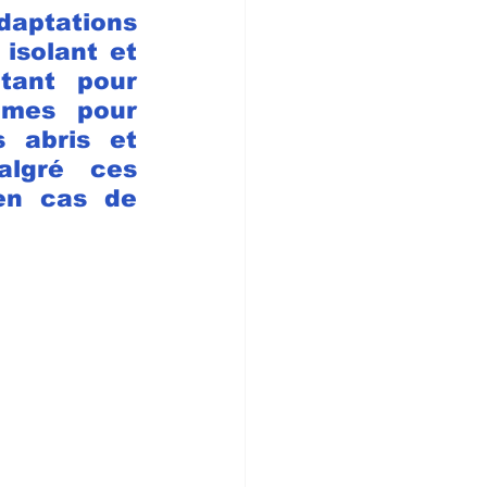
daptations 
solant et 
tant pour 
umes pour 
 abris et 
lgré ces 
en cas de 