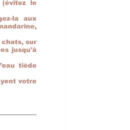
évitez le 
ez-la aux 
mandarine, 
chats, sur 
es jusqu'à 
eau tiède 
yent votre 