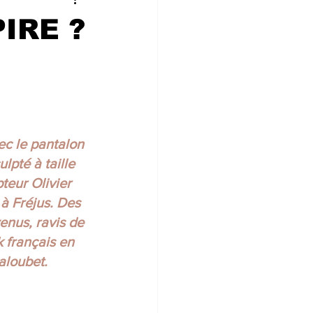
 CONVIVIALIT
PIRE ?
ne
ec le pantalon 
lpté à taille 
pteur Olivier 
à Fréjus. Des 
enus, ravis de 
 français en 
aloubet.