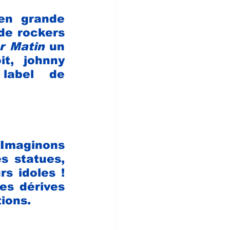
en grande 
de rockers 
r Matin
 un 
t, johnny 
label  de 
 Imaginons 
 statues, 
s idoles ! 
s dérives 
ions.