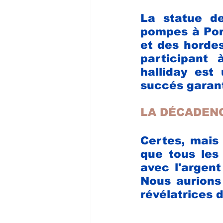
La statue de
pompes à Port
et des hordes
participant 
halliday est
succés garant
LA DÉCADENC
Certes, mais 
que tous les 
avec l'argent
Nous aurions
révélatrices 