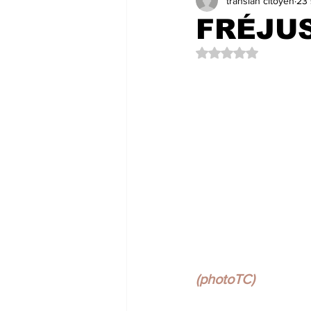
transian citoyen
23 
LES COULISSES DE L'HÔTEL DE 
FRÉJUS
Noté NaN étoiles su
LES LECTEURS NOUS ÉCRIVENT
(photoTC)