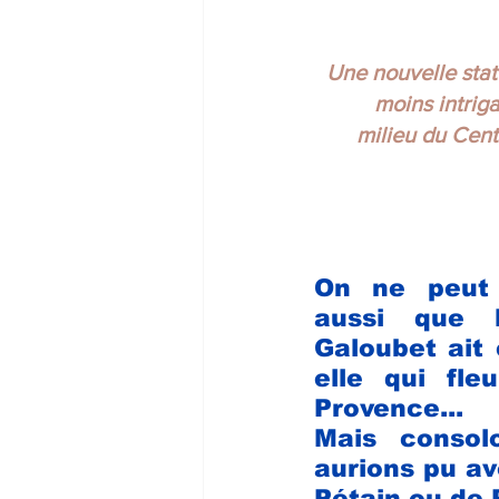
Une nouvelle stat
moins intriga
milieu du Cent
On ne peut 
aussi que 
Galoubet ait 
elle
qui fleu
Provence... 
Mais consolo
aurions pu avo
Pétain ou de 