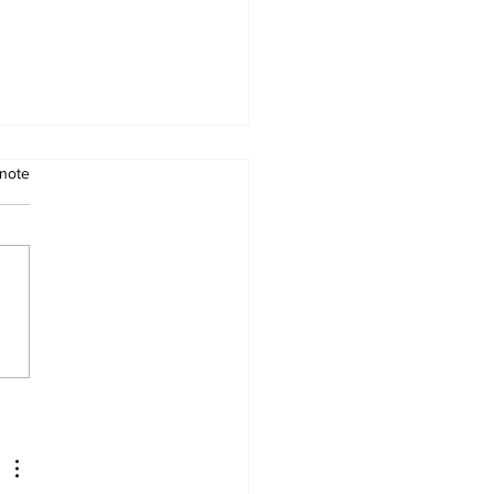
note
ND UN ÉDITORIAL
 DES MOTS SUR UN
AISE
MOCRATIQUE…