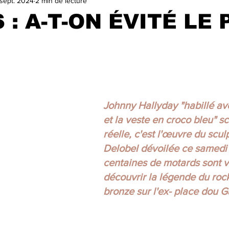
sept. 2024
2 min de lecture
VILLE
TA GEULE BEAGLE !
SALON DU LIVRE ET DE LA
 : A-T-ON ÉVITÉ LE 
r 5.
ELECTIONS MUNICIPALES 2025
A LA UNE
trasu
Johnny Hallyday "habillé av
et la veste en croco bleu" scu
réelle, c'est l'œuvre du scul
Delobel dévoilée ce samedi 
centaines de motards sont v
découvrir la légende du rock
bronze sur l'ex- place dou G