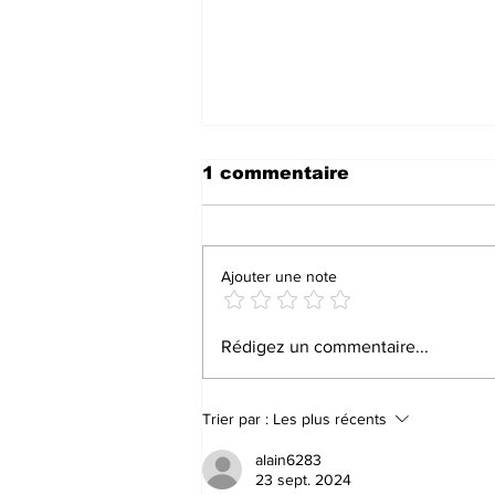
1 commentaire
Ajouter une note
FÊTE DU LIVRE DE
Rédigez un commentaire...
CALLAS : SUCCÈS ET
ENGAGEMENT AFFIRME
POUR LA CULTURE
Trier par :
Les plus récents
alain6283
23 sept. 2024