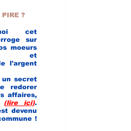
 PIRE ?
uoi cet 
rroge sur 
nos moeurs 
ues et 
e l'argent 
un secret 
e  redorer 
affaires, 
 
(lire ici)
. 
est devenu 
commune ! 