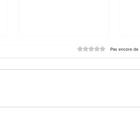
Noté 0 étoile sur 5.
Pas encore de 
ANIMER LE VILLAGE,
QUA
OUI. FAIRE VIVRE SON
MET
COMMERCE, SURTOUT !
MAL
DÉ