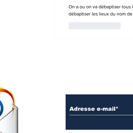
On a ou on va débaptiser tous l
débaptiser les lieux du nom de
J'aime
Répondre
RECEVER GRA
ARTICLES EN N