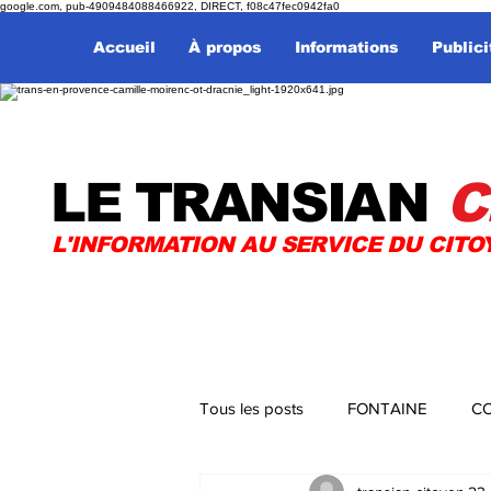
google.com, pub-4909484088466922, DIRECT, f08c47fec0942fa0
Accueil
À propos
Informations
Publici
LE TRANSI
AN
C
L'INFORMATION AU SERVICE DU CITO
Tous les posts
FONTAINE
CO