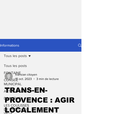
Informations
Tous les posts
Tous les posts
FONTAINE
transian citoyen
15 oct. 2023
3 min de lecture
CONSEIL
MUNICIPAL
TRANS-EN-
ACTU LOCALE
DRACENIE
PROVENCE : AGIR
LES COULISSES
LOCALEMENT
DE L'HÔTEL DE
VILLE