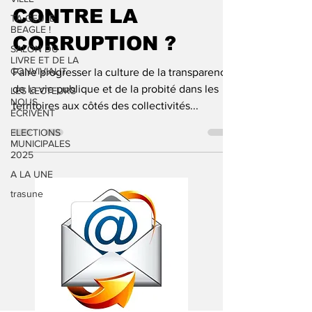
CONTRE LA
TA GEULE
BEAGLE !
CORRUPTION ?
SALON DU
LIVRE ET DE LA
CONVIVIALIT
Faire progresser la culture de la transparence
de la vie publique et de la probité dans les
LES LECTEURS
NOUS
territoires aux côtés des collectivités...
ÉCRIVENT
ELECTIONS
MUNICIPALES
2025
A LA UNE
trasune