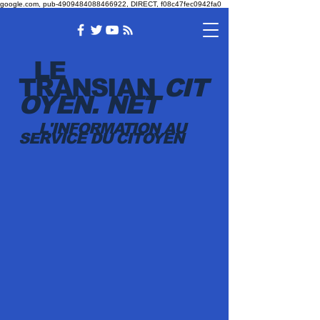
google.com, pub-4909484088466922, DIRECT, f08c47fec0942fa0
LE
TRANSI
AN
CIT
OYEN.
NET
L'INFORMATION AU
SERVICE DU CITOYEN