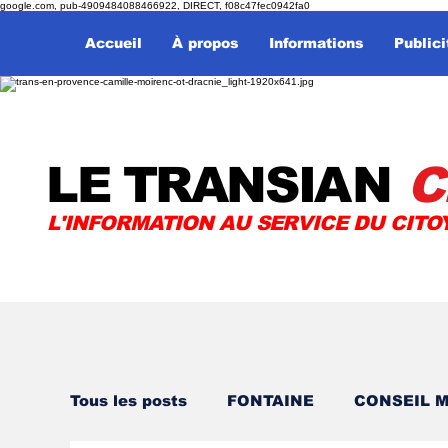
google.com, pub-4909484088466922, DIRECT, f08c47fec0942fa0
Accueil
À propos
Informations
Publici
LE TRANSI
AN
C
L'INFORMATION AU SERVICE DU CITO
Tous les posts
FONTAINE
CONSEIL M