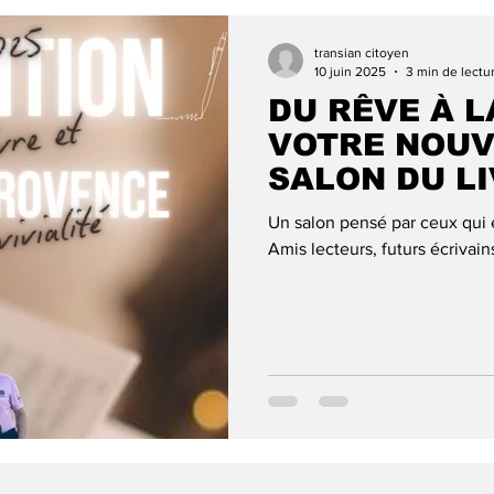
TA GEULE BEAGLE !
SALON DU LIVRE ET DE 
transian citoyen
10 juin 2025
3 min de lectu
DU RÊVE À L
ECTIONS MUNICIPALES 2025
A LA UNE
tras
VOTRE NOUV
SALON DU LI
EN-PROVENCE
Un salon pensé par ceux qui é
Amis lecteurs, futurs écrivain