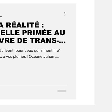
LA CONVIVIALIT
re
A RÉALITÉ :
une
ELLE PRIMÉE AU
VRE DE TRANS-
 !
crivent, pour ceux qui aiment lire"
s, à vos plumes ! Océane Juhan ,...