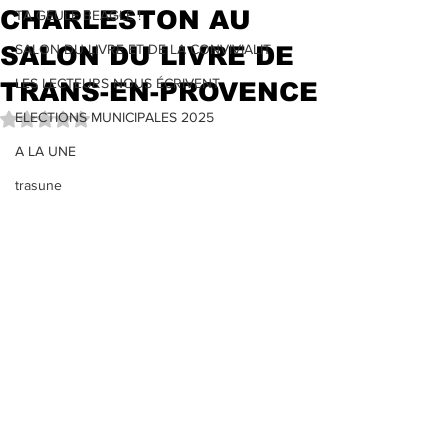
CHARLESTON AU
TA GEULE BEAGLE !
SALON DU LIVRE DE
SALON DU LIVRE ET DE LA CONVIVIALIT
LES LECTEURS NOUS ÉCRIVENT
TRANS-EN-PROVENCE
ELECTIONS MUNICIPALES 2025
Noté NaN étoiles sur 5.
A LA UNE
trasune