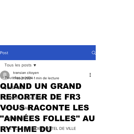
Post
Tous les posts
transian citoyen
Tous les posts
11 août 2024
1 min de lecture
QUAND UN GRAND
FONTAINE
REPORTER DE FR3
CONSEIL MUNICIPAL
VOUS RACONTE LES
ACTU LOCALE
"ANNÉES FOLLES" AU
DRACENIE
RYTHME DU
LES COULISSES DE L'HÔTEL DE VILLE