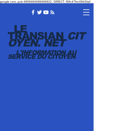
google.com, pub-4909484088466922, DIRECT, f08c47fec0942fa0
LE
TRANSI
AN
CIT
OYEN.
NET
L'INFORMATION AU
SERVICE DU CITOYEN