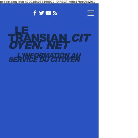
google.com, pub-4909484088466922, DIRECT, f08c47fec0942fa0
LE
TRANSI
AN
CIT
OYEN.
NET
L'INFORMATION AU
SERVICE DU CITOYEN