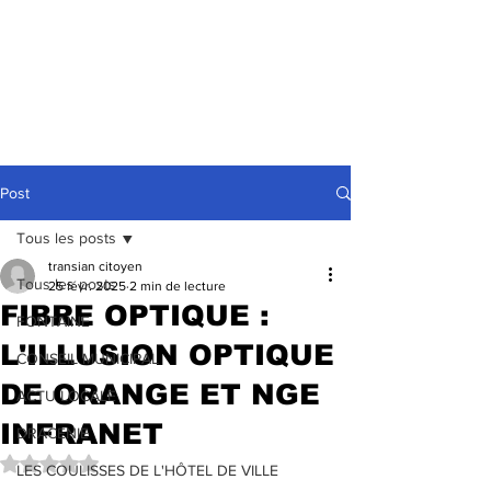
Post
Tous les posts
transian citoyen
Tous les posts
25 févr. 2025
2 min de lecture
FIBRE OPTIQUE :
FONTAINE
L'ILLUSION OPTIQUE
CONSEIL MUNICIPAL
DE ORANGE ET NGE
ACTU LOCALE
INFRANET
DRACENIE
Noté NaN étoiles sur 5.
LES COULISSES DE L'HÔTEL DE VILLE