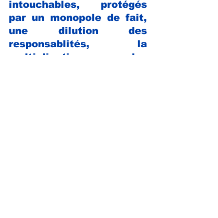
intouchables, protégés 
par un monopole de fait, 
une dilution des 
responsablités, la 
multiplication des 
structures 
"gestionnaires" aux 
compétences  
redondantes et des 
contrats juteux. 
UN TRANSIAN 
DÉCONNECTÉ !
(1) Protéger par leur anonymat, ces 
employés zélés repoussent lachement 
les frontières de l'imbécilité- NDLR-