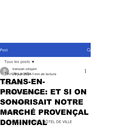
Post
Tous les posts
transian citoyen
Tous les posts
20 juil. 2024
1 min de lecture
TRANS-EN-
FONTAINE
PROVENCE: ET SI ON
CONSEIL MUNICIPAL
SONORISAIT NOTRE
ACTU LOCALE
MARCHÉ PROVENÇAL
DRACENIE
DOMINICAL
LES COULISSES DE L'HÔTEL DE VILLE