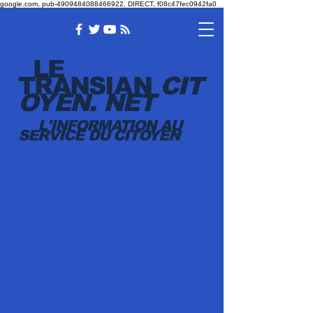
google.com, pub-4909484088466922, DIRECT, f08c47fec0942fa0
LE
TRANSI
AN
CIT
OYEN.
NET
L'INFORMATION AU
SERVICE DU CITOYEN