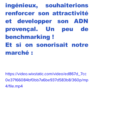
ingénieux, souhaiterions 
renforcer son attractivité 
et developper son ADN 
provençal. Un peu de 
benchmarking !
Et si on sonorisait notre 
marché :
https://video.wixstatic.com/video/ed867d_7cc
0e37166084bf0bb7a6be937d583b8/360p/mp
4/file.mp4