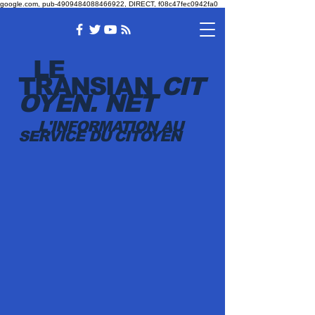
google.com, pub-4909484088466922, DIRECT, f08c47fec0942fa0
LE
TRANSI
AN
CIT
OYEN.
NET
L'INFORMATION AU
SERVICE DU CITOYEN