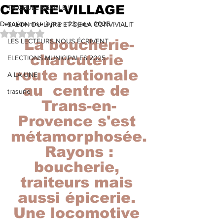
CENTRE-VILLAGE
TA GEULE BEAGLE !
Dernière mise à jour :
23 janv. 2025
SALON DU LIVRE ET DE LA CONVIVIALIT
Noté NaN étoiles sur 5.
La boucherie-
LES LECTEURS NOUS ÉCRIVENT
charcuterie 
ELECTIONS MUNICIPALES 2025
route nationale 
A LA UNE
au  centre de 
trasune
Trans-en-
Provence s'est 
métamorphosée.
 Rayons : 
boucherie, 
traiteurs mais 
aussi épicerie. 
Une locomotive 