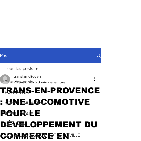
Post
Tous les posts
transian citoyen
Tous les posts
22 janv. 2025
3 min de lecture
TRANS-EN-PROVENCE
FONTAINE
: UNE LOCOMOTIVE
CONSEIL MUNICIPAL
POUR LE
ACTU LOCALE
DÉVELOPPEMENT DU
DRACENIE
COMMERCE EN
LES COULISSES DE L'HÔTEL DE VILLE