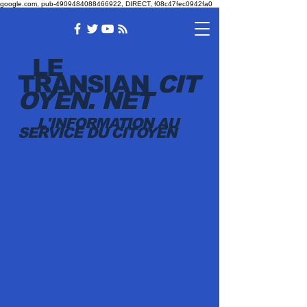
google.com, pub-4909484088466922, DIRECT, f08c47fec0942fa0
LE
TRANSI
AN
CIT
OYEN.
NET
L'INFORMATION AU
SERVICE DU CITOYEN