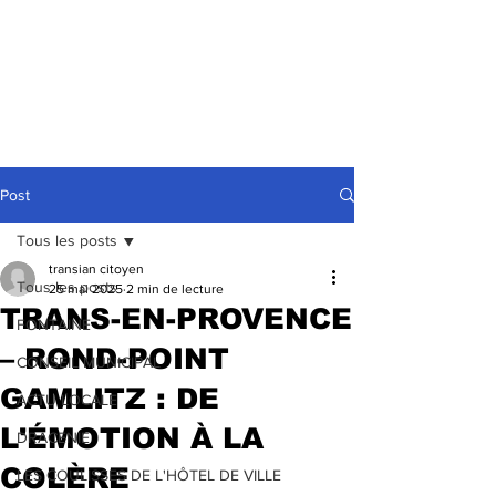
Post
Tous les posts
transian citoyen
Tous les posts
25 mai 2025
2 min de lecture
TRANS-EN-PROVENCE
FONTAINE
– ROND-POINT
CONSEIL MUNICIPAL
GAMLITZ : DE
ACTU LOCALE
L'ÉMOTION À LA
DRACENIE
COLÈRE
LES COULISSES DE L'HÔTEL DE VILLE