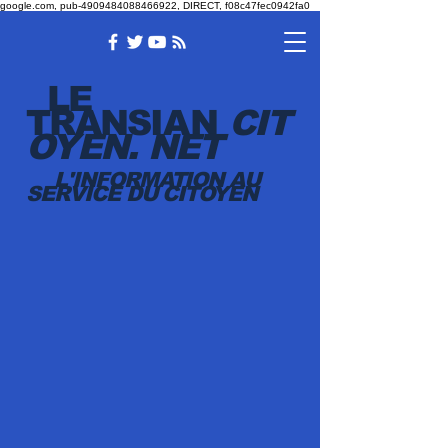
google.com, pub-4909484088466922, DIRECT, f08c47fec0942fa0
LE
TRANSI
AN
CIT
OYEN.
NET
L'INFORMATION AU
SERVICE DU CITOYEN