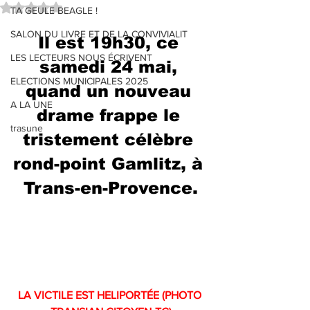
Noté NaN étoiles sur 5.
TA GEULE BEAGLE !
SALON DU LIVRE ET DE LA CONVIVIALIT
Il est 19h30, ce 
LES LECTEURS NOUS ÉCRIVENT
samedi 24 mai, 
ELECTIONS MUNICIPALES 2025
quand un nouveau 
A LA UNE
drame frappe le 
trasune
tristement célèbre 
rond-point Gamlitz, à 
Trans-en-Provence.
LA VICTILE EST HELIPORTÉE (PHOTO 