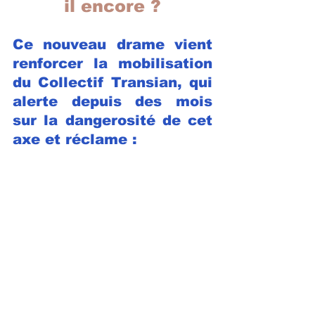
il encore ?
Ce nouveau drame vient 
renforcer la mobilisation 
du Collectif Transian, qui 
alerte depuis des mois 
sur la dangerosité de cet 
axe et réclame :
Une vraie 
requalification du 
rond-point Gamlitz
La limitation de 
vitesse à 30 
km/h dans la 
traversée urbaine
La mise en place de 
radars, feux tricolores 