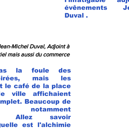
évênements Jea
Duval .
Jean-Michel Duval, Adjoint à 
iel mais aussi du commerce 
pas la foule des 
irées, mais les 
 le café de la place 
e ville affichaient 
mplet. Beaucoup de 
s, notamment 
... Allez savoir 
elle est l'alchimie 