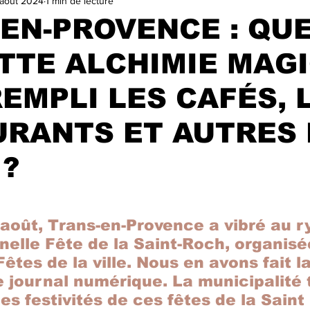
août 2024
1 min de lecture
VILLE
TA GEULE BEAGLE !
SALON DU LIVRE ET DE LA
EN-PROVENCE : QU
TTE ALCHIMIE MAG
ELECTIONS MUNICIPALES 2025
A LA UNE
trasu
REMPLI LES CAFÉS, 
URANTS ET AUTRES
 ?
r 5.
août, Trans-en-Provence a vibré au r
nelle Fête de la Saint-Roch, organisée
êtes de la ville. Nous en avons fait 
 journal numérique. La municipalité 
les festivités de ces fêtes de la Sain