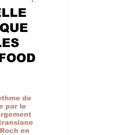
 CONVIVIALIT
ELLE
IQUE
ne
LES
 FOOD
ythme de 
 par le  
largement 
transiane 
t Roch en 