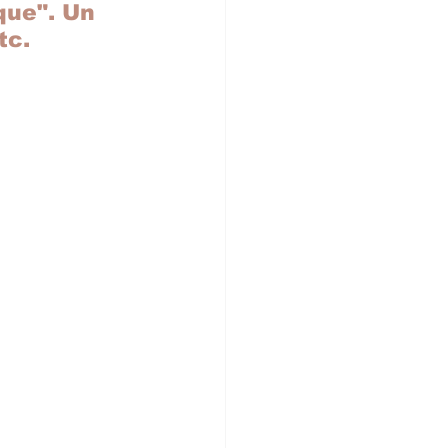
que". Un 
tc.