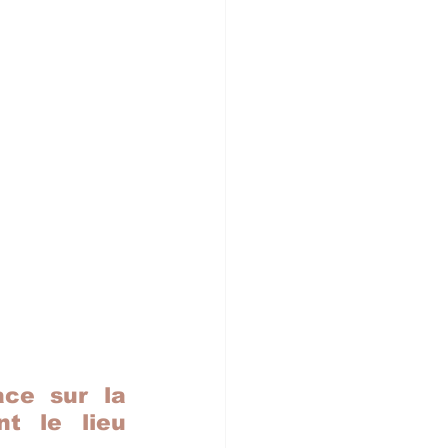
ce sur la 
terasse du "Barjo" qui devient progressivement le lieu  