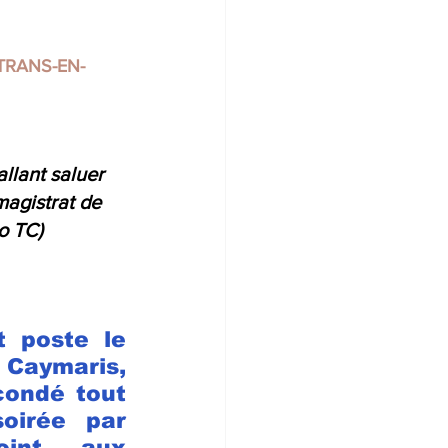
TRANS-EN-
llant saluer 
agistrat de 
o TC)
t poste le 
aymaris, 
condé tout 
irée par 
joint aux 