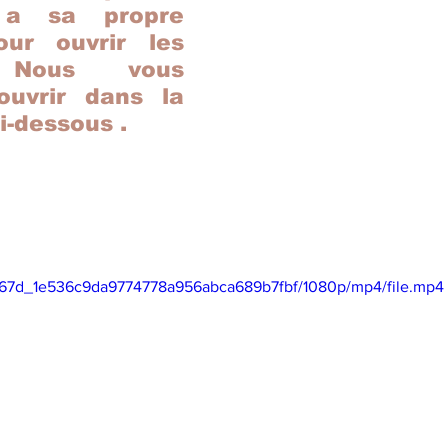
 a sa propre 
ur ouvrir les 
. Nous vous 
ouvrir dans la 
i-dessous .
ed867d_1e536c9da9774778a956abca689b7fbf/1080p/mp4/file.mp4