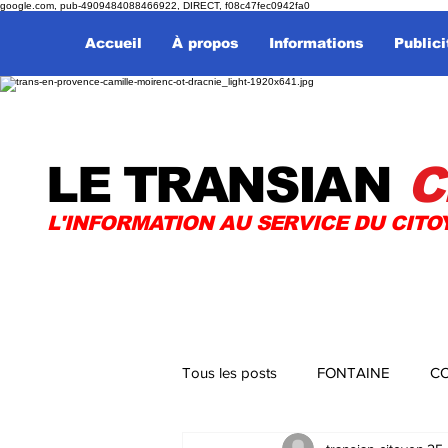
google.com, pub-4909484088466922, DIRECT, f08c47fec0942fa0
Accueil
À propos
Informations
Publici
LE TRANSI
AN
C
L'INFORMATION AU SERVICE DU CITO
Tous les posts
FONTAINE
CO