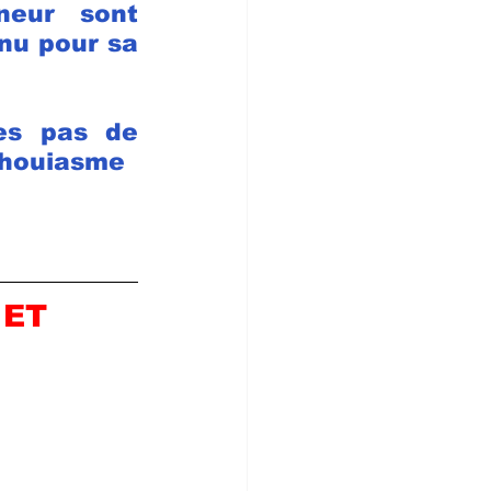
eur sont 
u pour sa 
es pas de 
thouiasme
ET 