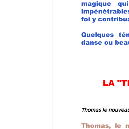
magique qu
impénétrables
foi y contribu
Quelques tém
danse ou bea
LA "
homas le nouveau
T
Thomas, le n