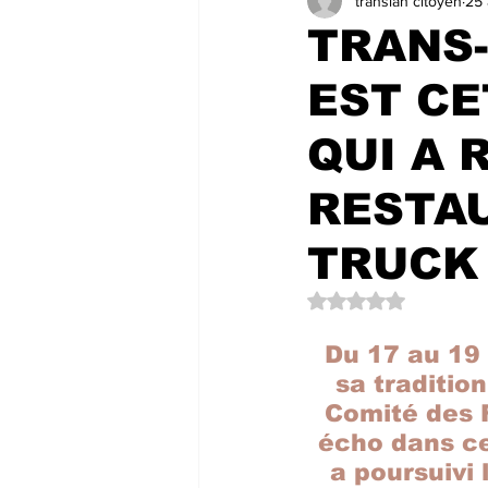
transian citoyen
25 
LES COULISSES DE L'HÔTEL DE 
TRANS-
EST CE
LES LECTEURS NOUS ÉCRIVENT
QUI A 
RESTA
TRUCK
Noté NaN étoiles su
Du 17 au 19 
sa tradition
Comité des F
écho dans ce
a poursuivi 