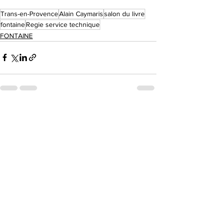
Trans-en-Provence
Alain Caymaris
salon du livre
fontaine
Regie service technique
FONTAINE
Voir tout
Posts récents