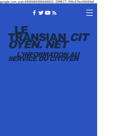
google.com, pub-4909484088466922, DIRECT, f08c47fec0942fa0
LE
TRANSI
AN
CIT
OYEN.
NET
L'INFORMATION AU
SERVICE DU CITOYEN