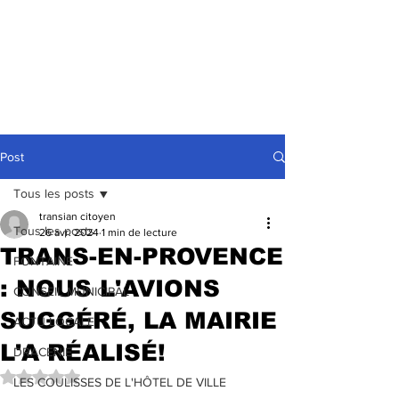
Post
Tous les posts
transian citoyen
Tous les posts
26 avr. 2024
1 min de lecture
TRANS-EN-PROVENCE
FONTAINE
: NOUS L'AVIONS
CONSEIL MUNICIPAL
SUGGÉRÉ, LA MAIRIE
ACTU LOCALE
L'A RÉALISÉ!
DRACENIE
Noté NaN étoiles sur 5.
LES COULISSES DE L'HÔTEL DE VILLE