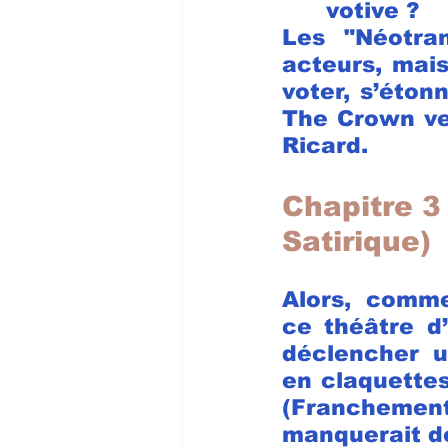
votive ?
Les "Néotra
acteurs, mais
voter, s’étonn
The Crown ver
Ricard.
Chapitre 3
Satirique)
Alors, comme
ce théâtre d
déclencher u
en claquettes
(Franche
manquerait d