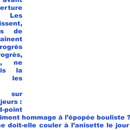
rture 
. Les 
ssent, 
es de 
înent 
ogrès 
grès, 
s, ne 
is la 
 les 
t sur 
jeurs :
point 
raiment hommage à l’épopée bouliste 
e doit-elle couler à l’anisette le jour