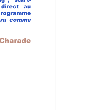
direct au 
 programme 
era comme 
arade 