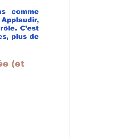
Pas comme 
pplaudir, 
ôle. C’est 
, plus de 
e (et 