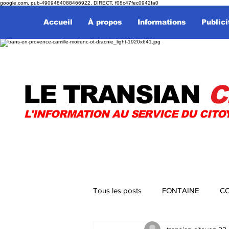
google.com, pub-4909484088466922, DIRECT, f08c47fec0942fa0
Accueil
À propos
Informations
Publici
LE TRANSI
AN
C
L'INFORMATION AU SERVICE DU CITO
Tous les posts
FONTAINE
CO