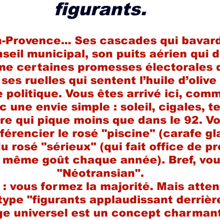
figurants.
-Provence... Ses cascades qui bavard
seil municipal, son puits aérien qui dé
e certaines promesses électorales d
ses ruelles qui sentent l’huile d’olive 
 politique. Vous êtes arrivé ici, comm
c une envie simple : soleil, cigales, t
re qui pique moins que dans le 92. V
fférencier le rosé "piscine" (carafe g
 du rosé "sérieux" (qui fait office de 
: même goût chaque année). Bref, vous
"Néotransian".
 : vous formez la majorité. Mais atten
type "figurants applaudissant derrièr
rage universel est un concept charma