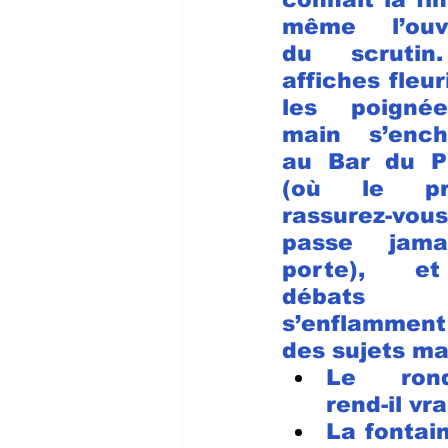
même l’ouve
du scrutin
affiches fleuri
les poigné
main s’encha
au Bar du Pr
(où le pro
rassurez-vou
passe jama
porte), et
débats 
s’enflammen
des sujets ma
Le rond-
rend-il v
La fontain