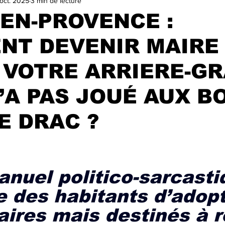
oct. 2025
3 min de lecture
VILLE
TA GEULE BEAGLE !
SALON DU LIVRE ET DE LA
EN-PROVENCE :
NT DEVENIR MAIRE
ELECTIONS MUNICIPALES 2025
A LA UNE
trasu
VOTRE ARRIERE-GR
’A PAS JOUÉ AUX B
E DRAC ?
r 5.
anuel politico-sarcasti
e des habitants d’adopt
aires mais destinés à r