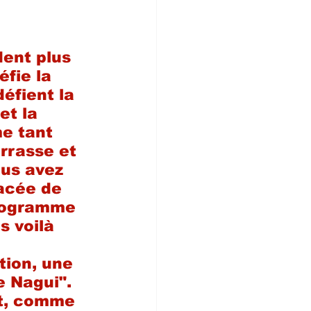
ent plus 
fie la 
éfient la 
et la 
e tant 
errasse et 
ous avez 
lacée de 
programme 
 voilà 
tion, une 
e Nagui". 
nt, comme 