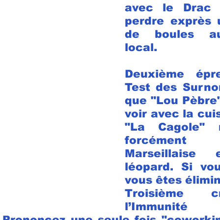
avec le Drac 
perdre exprès u
de boules au
local.
Deuxième épre
Test des Surnom
que "Lou Pèbre" 
voir avec la cui
"La Cagole" n
forcémen
Marseillaise 
léopard. Si vou
vous êtes élimin
Troisième cr
l’Immuni
Prononcez une seule fois "coworking