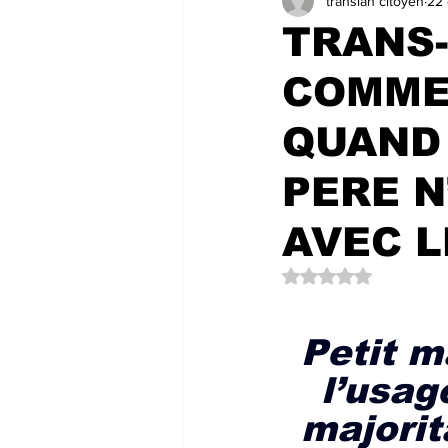
transian citoyen
22 
LES COULISSES DE L'HÔTEL DE 
TRANS-
COMME
LES LECTEURS NOUS ÉCRIVENT
QUAND 
PERE N
AVEC L
Noté NaN étoiles su
Petit m
l’usag
majorit