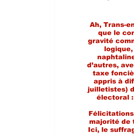
Ah, Trans-en
que le con
gravité comm
logique, 
naphtaline
d’autres, ave
taxe fonciè
appris à di
juilletistes)
électoral 
Félicitations
majorité de 
Ici, le suff