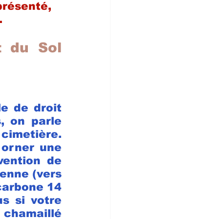
présenté, 
.
 du Sol 
e de droit 
, on parle 
imetière. 
orner une 
vention de 
enne (vers 
carbone 14 
s si votre 
 chamaillé 