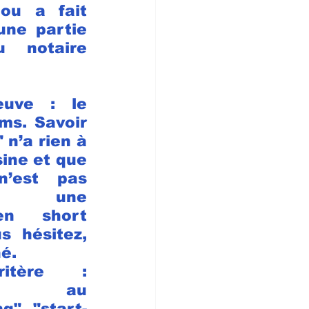
ou a fait 
ne partie 
 notaire 
uve : le 
s. Savoir 
n’a rien à 
sine et que 
’est pas 
t une 
en short 
s hésitez, 
é.
itère : 
té au 
", "start-