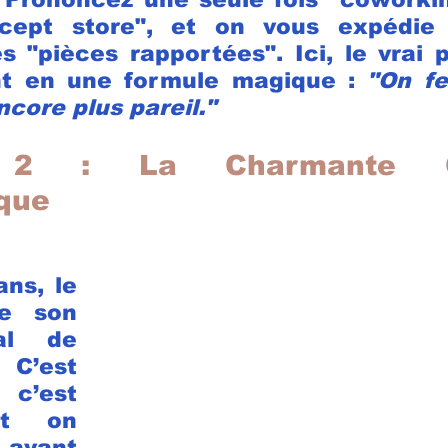
cept store", et on vous expédie 
s "pièces rapportées". Ici, le vrai
ent en une formule magique : 
"On f
ncore plus pareil."
e 2 : La Charmante Ch
que
ns, le 
re son 
al de 
C’est 
’est 
et on 
 avant 