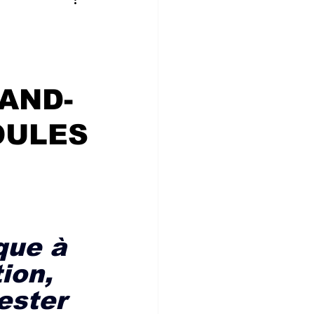
 CONVIVIALIT
ne
AND-
OULES
que à 
ion, 
ester 