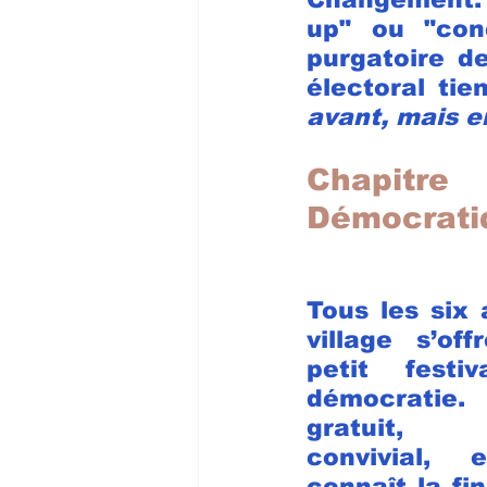
up" ou "con
purgatoire de
électoral ti
avant, mais e
Chapitr
Démocrati
Tous les six a
village s’off
petit festiv
démocratie. 
gratuit, c
convivial, 
connaît la fin