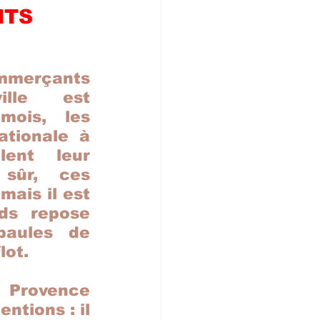
NTS
erçants 
ille est 
ois, les 
tionale à 
lent leur 
 sûr, ces 
ais il est 
ds repose 
aules de 
ot. 
 Provence 
ions : il  