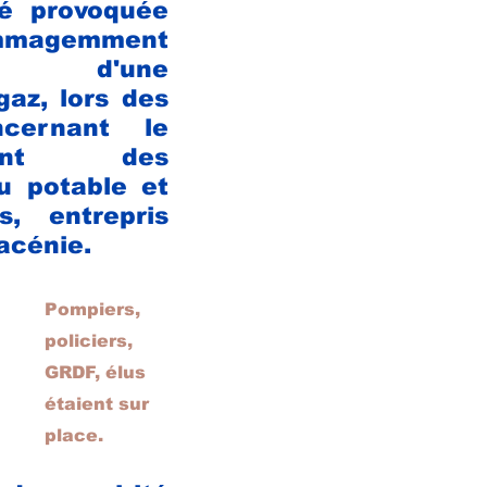
té provoquée 
mmagemment 
ire d'une 
az, lors des 
ncernant le 
ement des 
u potable et 
s,
 entrepris 
racénie.
Pompiers, 
policiers, 
GRDF, élus 
étaient sur 
place.