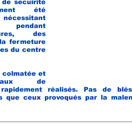
de secuirité 
ement été
écessitant 
n, pendant 
res, des 
la fermeture 
s du centre 
é colmatée et 
vaux de 
 rapidement réalisés. Pas de blés
s que ceux provoqués par la malen