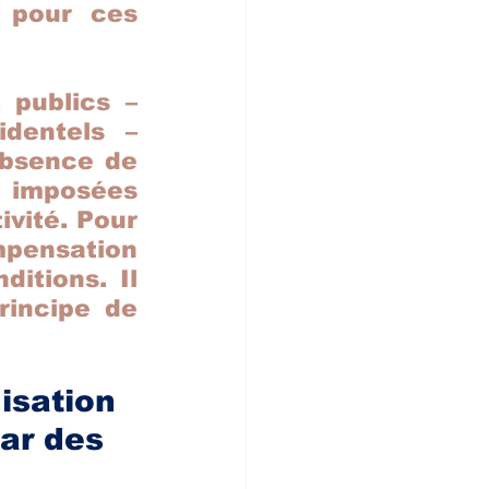
 pour ces 
publics – 
dentels – 
bsence de 
 imposées 
vité. Pour 
mpensation 
itions. Il 
rincipe de 
sation 
ar des 