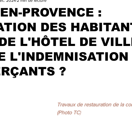
éc. 2024
2 min de lecture
VILLE
TA GEULE BEAGLE !
SALON DU LIVRE ET DE LA
EN-PROVENCE :
ATION DES HABITAN
ELECTIONS MUNICIPALES 2025
A LA UNE
trasu
DE L'HÔTEL DE VILL
E L'INDEMNISATION
RÇANTS ?
r 5.
Travaux de restauration de la co
(Photo TC
)