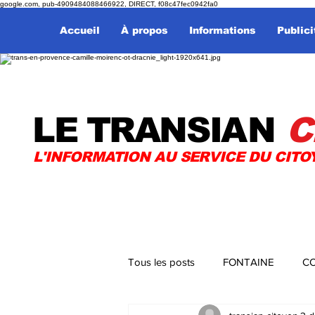
google.com, pub-4909484088466922, DIRECT, f08c47fec0942fa0
Accueil
À propos
Informations
Publici
LE TRANSI
AN
C
L'INFORMATION AU SERVICE DU CITO
Tous les posts
FONTAINE
CO