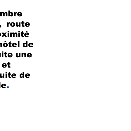
embre 
 route 
oximité 
hôtel de 
uite une 
et 
uite de 
le
.