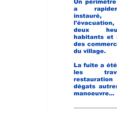
Un périmètre 
a 
rapid
instauré, n
l'évacuatio
deux heu
habitants et 
des commerce
du village.
La fuite a ét
les tra
restauration
dégats autre
manoeuvre...