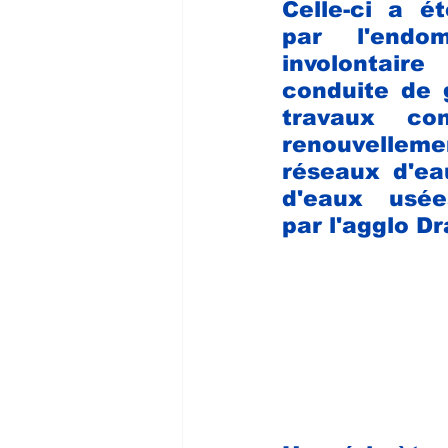
Celle-ci a é
par l'endo
involonta
conduite de g
travaux 
co
renouvell
réseaux d'ea
d'eaux usée
par l'agglo D