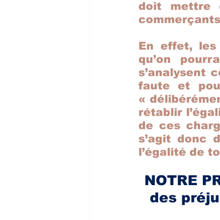
doit mettre 
commerçants 
En effet, le
qu’on pourra
s’analysent 
faute et pou
« délibérémen
rétablir l’ég
de ces charge
s’agit donc d
l’égalité de 
NOTRE PRO
des préj