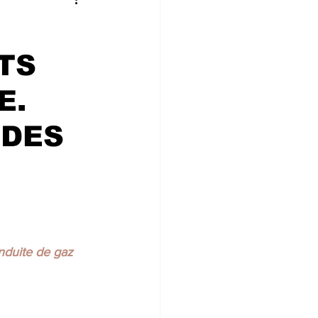
 CONVIVIALIT
TS
ne
E.
 DES
nduite de gaz 