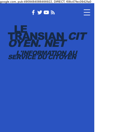
google.com, pub-4909484088466922, DIRECT, f08c47fec0942fa0
LE
TRANSI
AN
CIT
OYEN.
NET
L'INFORMATION AU
SERVICE DU CITOYEN