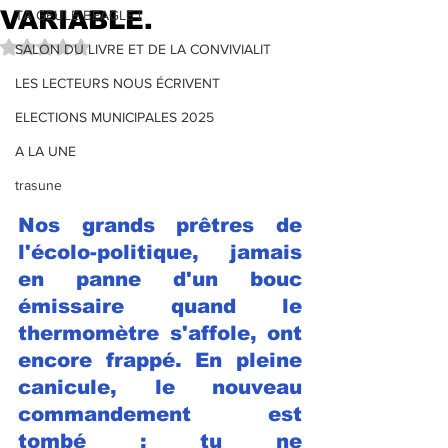
VARIABLE.
TA GEULE BEAGLE !
Noté NaN étoiles sur 5.
SALON DU LIVRE ET DE LA CONVIVIALIT
LES LECTEURS NOUS ÉCRIVENT
ELECTIONS MUNICIPALES 2025
A LA UNE
trasune
Nos grands prêtres de 
l'écolo-politique, j
amais 
en panne d'un bouc 
émissaire quand le 
thermomètre s'affole
, ont 
encore frappé. En pleine 
canicule, le nouveau 
commandement est 
tombé : tu ne 