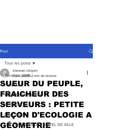
Post
Tous les posts
transian citoyen
Tous les posts
6 juil. 2025
2 min de lecture
SUEUR DU PEUPLE,
FONTAINE
FRAICHEUR DES
CONSEIL MUNICIPAL
SERVEURS : PETITE
ACTU LOCALE
LEÇON D'ECOLOGIE A
DRACENIE
GÉOMETRIE
LES COULISSES DE L'HÔTEL DE VILLE