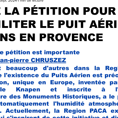
sept. 2024
1 min de lecture
VILLE
TA GEULE BEAGLE !
SALON DU LIVRE ET DE LA
 LA PÉTITION POUR
LITER LE PUIT AÉR
ELECTIONS MUNICIPALES 2025
A LA UNE
trasu
ANS EN PROVENCE
r 5.
e pétition est importante
ean-pierre CHRUSZEZ
t beaucoup d'autres dans la Regi
e l'existence du Puits Aérien est pré
ion, unique en Europe, inventée par
lle Knapen et inscrite à l'In
e des Monuments Historiques, a le p
tomatiquement l'humidité atmosphé
. Actuellement, la Region PACA ex
i s'inspirent de cette initiative et di