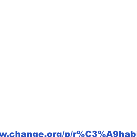
ww.change.org/p/r%C3%A9habil