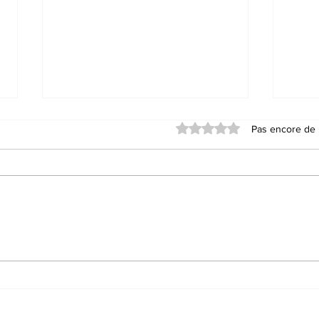
Noté 0 étoile sur 5.
Pas encore de 
"LES TERRINES DE
L’E
STÉPHANE", BEST-
CON
SELLER DU SALON DU
FOR
LIVRE ET DE LA
ÉLÉ
CONVIVIALITÉ DE
DU 
TRANS-EN-PROVENCE
EN-