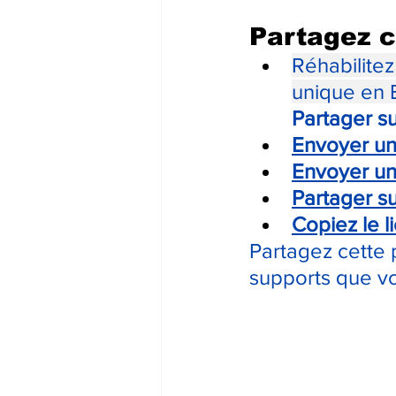
Partagez c
Réhabilitez
unique en 
Partager s
Envoyer un
Envoyer u
Partager su
Copiez le l
Partagez cette 
supports que v