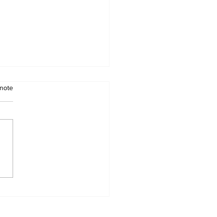
note
SPRIT DE
VIVIALITÉ PLUS
T QUE LES
MENTS : LE SALON
LIVRE DE TRANS-
PROVENCE ENTRE