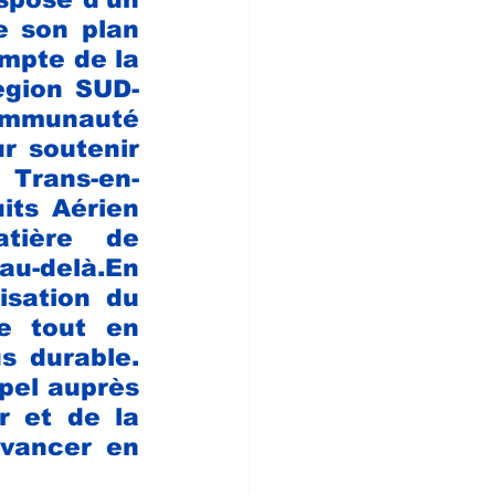
 son plan 
mpte de la 
egion SUD-
munauté 
 soutenir 
à Trans-en-
its Aérien 
tière de 
u-delà.En 
isation du 
e tout en 
 durable. 
pel auprès 
 et de la 
vancer en 