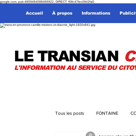
google.com, pub-4909484088466922, DIRECT, f08c47fec0942fa0
Accueil
À propos
Informations
Publici
LE TRANSI
AN
C
L'INFORMATION AU SERVICE DU CITO
Tous les posts
FONTAINE
CO