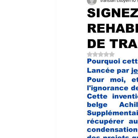
transian citoyen
10 
LES COULISSES DE L'HÔTEL DE 
SIGNEZ
REHABI
LES LECTEURS NOUS ÉCRIVENT
DE TR
Noté NaN étoiles su
Pourquoi cett
Lancée par 
j
Pour moi, e
l'ignorance d
Cette invent
belge Achi
Supplémentair
récupérer au
condensation
des projets qu