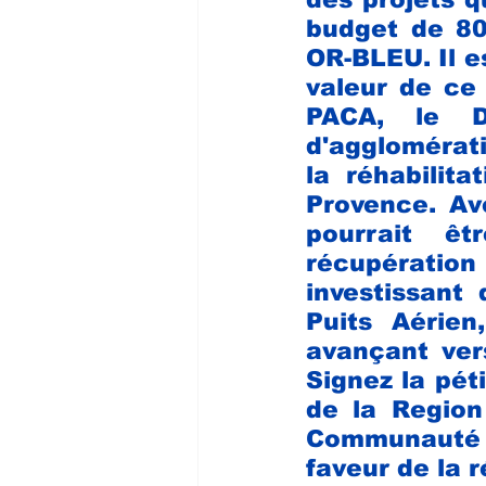
budget de 800
OR-BLEU. Il e
valeur de ce
PACA, le D
d'agglomérat
la réhabilita
Provence. Ave
pourrait êt
récupération
investissant 
Puits Aérien
avançant vers
Signez la pét
de la Region
Communauté d
faveur de la r