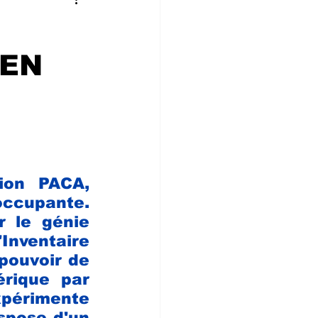
 CONVIVIALIT
IEN
ne
on PACA, 
occupante. 
 le génie 
ventaire 
ouvoir de 
rique par 
périmente 
spose d'un 