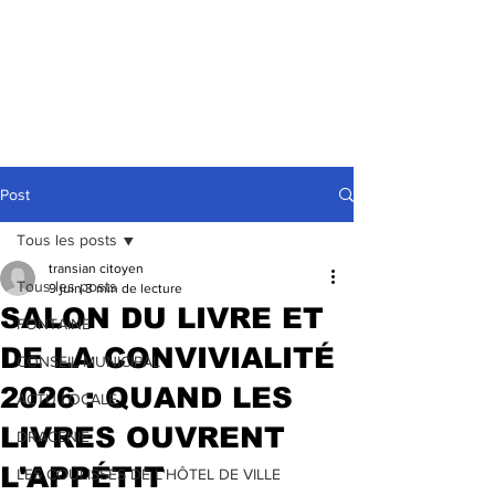
Post
Tous les posts
transian citoyen
Tous les posts
9 juin
3 min de lecture
SALON DU LIVRE ET
FONTAINE
DE LA CONVIVIALITÉ
CONSEIL MUNICIPAL
2026 : QUAND LES
ACTU LOCALE
LIVRES OUVRENT
DRACENIE
L'APPÉTIT
LES COULISSES DE L'HÔTEL DE VILLE