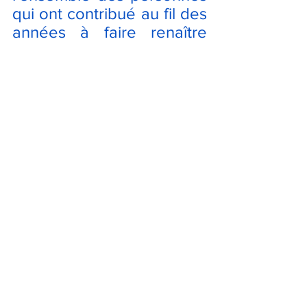
qui ont contribué au fil des 
années à faire renaître 
puis grandir cette 
manifestation : les élus, les 
services municipaux, les 
bénévoles, les 
associations, les auteurs, 
les exposants et les 
partenaires qui œuvrent 
ensemble pour faire vivre 
ce rendez-vous.