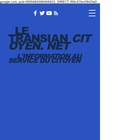
google.com, pub-4909484088466922, DIRECT, f08c47fec0942fa0
LE
TRANSI
AN
CIT
OYEN.
NET
L'INFORMATION AU
SERVICE DU CITOYEN