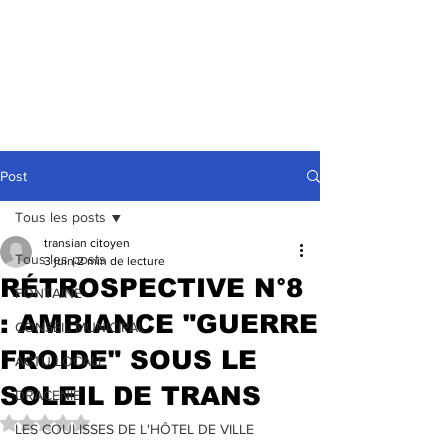
Post
Tous les posts
transian citoyen
Tous les posts
3 juin
2 min de lecture
RÉTROSPECTIVE N°8
FONTAINE
: AMBIANCE "GUERRE
CONSEIL MUNICIPAL
FROIDE" SOUS LE
ACTU LOCALE
SOLEIL DE TRANS
DRACENIE
Noté NaN étoiles sur 5.
LES COULISSES DE L'HÔTEL DE VILLE