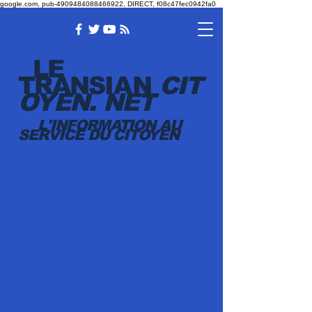
google.com, pub-4909484088466922, DIRECT, f08c47fec0942fa0
LE
TRANSI
AN
CIT
OYEN.
NET
L'INFORMATION AU
SERVICE DU CITOYEN