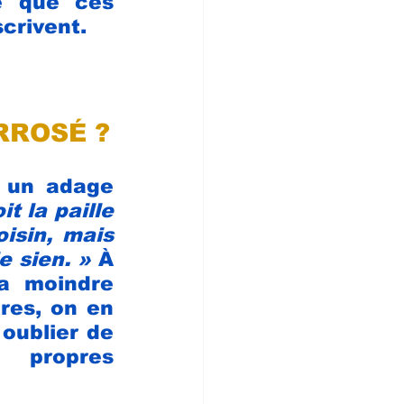
 que ces 
crivent.
RROSÉ ?
 un adage 
t la paille 
isin, mais 
e sien. »
 À 
a moindre 
res, on en 
oublier de 
propres 