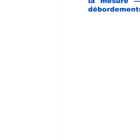
la mesure —
débordements 