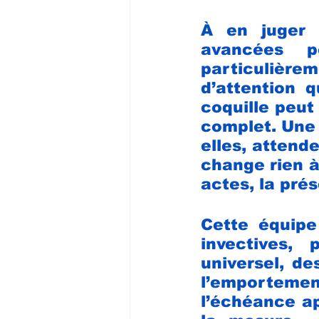
À en juger p
avancées p
particulièrem
d’attention 
coquille peut
complet. Une l
elles, attend
change rien à 
actes, la pré
Cette équipe 
invectives, 
universel, de
l’emporteme
l’échéance ap