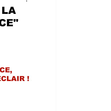
 CONVIVIALIT
 LA
CE"
ne
CE, 
CLAIR !