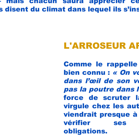
 mais chacun saura apprécier ce
disent du climat dans lequel ils s’ins
L'ARROSEUR A
Comme le rappelle
bien connu : 
« On voi
dans l’œil de son vo
pas la poutre dans l
force de scruter l
virgule chez les aut
viendrait presque à 
vérifier ses 
obligations. 