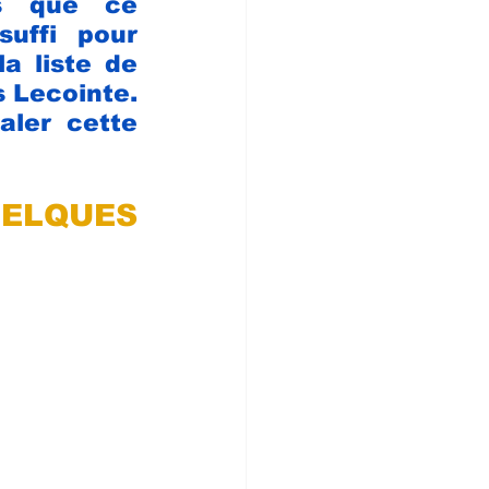
s que ce 
uffi pour 
a liste de 
 Lecointe. 
ler cette 
ELQUES 