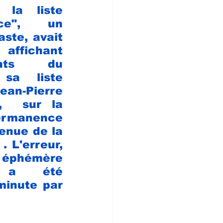
la liste 
nce", un 
ste, avait 
 affichant 
nts du 
programme de sa liste 
n-Pierre 
,  sur la 
vitrine de la permanence 
enue de la 
. L'erreur, 
phémère 
e, a été 
minute par 