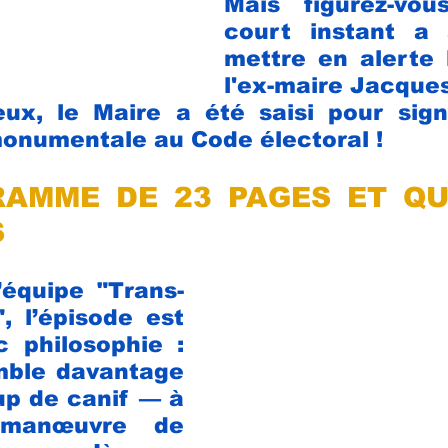
Mais figurez-vou
court instant a s
mettre en alerte l
l'ex-maire Jacques
ux, le Maire a été saisi pour signa
monumentale au Code électoral !
AMME DE 23 PAGES ET QU
S
’équipe "Trans-
, l’épisode est 
c philosophie : 
mble davantage 
up de canif — à 
 manœuvre de 