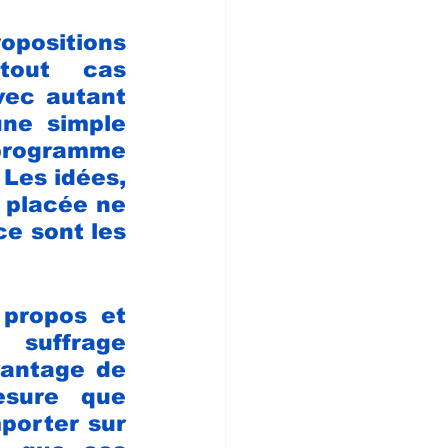
positions 
out cas 
vec autant 
ne simple 
 programme 
Les idées, 
 placée ne 
ce sont les 
propos et 
 suffrage 
antage de 
sure que 
porter sur 