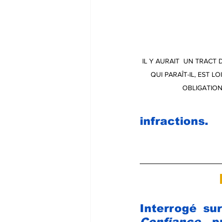
IL Y AURAIT  UN TRACT
QUI PARAÎT-IL, EST L
OBLIGATION
infractions.
Interrogé sur
Confiance
, p