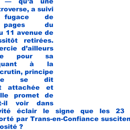
r — qu’à une 
roverse, a suivi 
e fugace de 
 pages du 
 11 avenue de 
itôt retirées. 
rcie d’ailleurs 
te pour sa 
 quant à la 
crutin, principe 
le se dit 
t attachée et 
lle promet de 
t-il voir dans 
ivité éclair le signe que les 23
té par Trans-en-Confiance suscitent
osité ? 