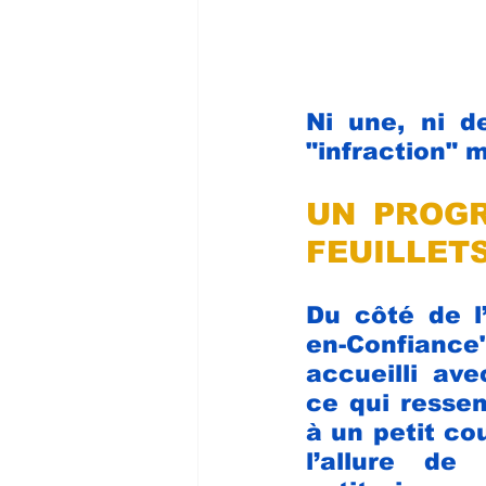
Ni une, ni de
"infraction" 
UN PROGR
FEUILLET
Du côté de l
en-Confiance"
accueilli ave
ce qui resse
à un petit co
l’allure de