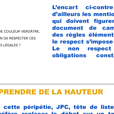
L’encart ci-contre
d’ailleurs les mentio
qui doivent figurer
document de cam
 DE COULEUR VERDÂTRE, 
des règles élémenta
OIN DE RESPECTER CES 
le respect s’impose
S LÉGALES ?
Le non respect
obligations const
PRENDRE DE LA HAUTEUR 
 cette péripétie, JPC, tête de list
réfère replacer le débat sur un ter