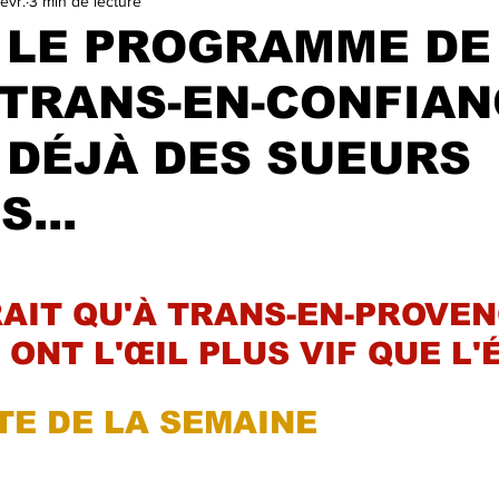
févr.
3 min de lecture
VILLE
TA GEULE BEAGLE !
SALON DU LIVRE ET DE LA
 LE PROGRAMME DE
"TRANS-EN-CONFIAN
ELECTIONS MUNICIPALES 2025
A LA UNE
trasu
 DÉJÀ DES SUEURS
...
r 5.
RAIT QU'À TRANS-EN-PROVEN
ONT L'ŒIL PLUS VIF QUE L'É
E DE LA SEMAINE 