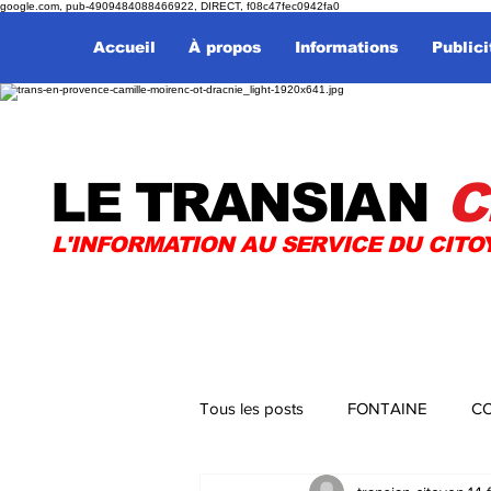
google.com, pub-4909484088466922, DIRECT, f08c47fec0942fa0
Accueil
À propos
Informations
Publici
LE TRANSI
AN
C
L'INFORMATION AU SERVICE DU CITO
Tous les posts
FONTAINE
CO