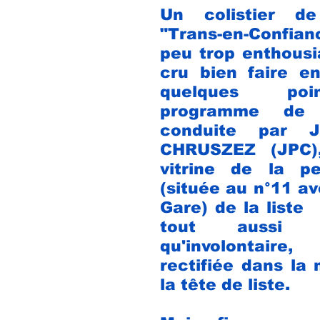
Un colistier de 
"Trans-en-Confia
peu trop enthousia
cru bien faire en
quelques poi
conduite par Jea
CHRUSZEZ (JPC)
(située au n°11 av
Gare) 
de la liste   
tout aussi é
qu'involontair
rectifiée dans la 
la tête de liste.