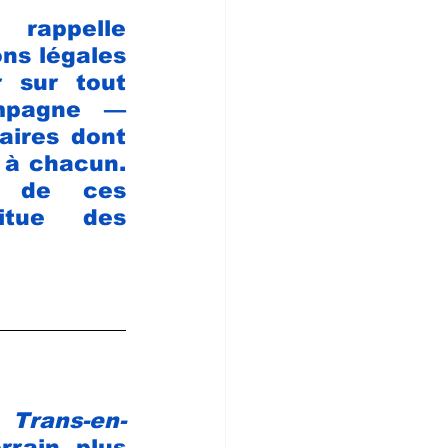
 rappelle 
ns légales 
 sur tout 
pagne — 
ires dont 
 à chacun. 
 de ces 
itue des 
e 
Trans-en-
rain plus 