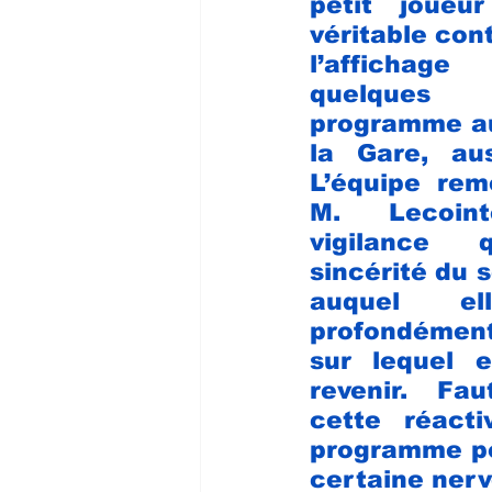
petit joueu
véritable cont
l’affichag
quelques
programme au
la Gare, auss
L’équipe reme
M. Lecoin
vigilance
sincérité du s
auquel el
profondémen
sur lequel e
revenir. Fau
cette réact
programme por
certaine nerv