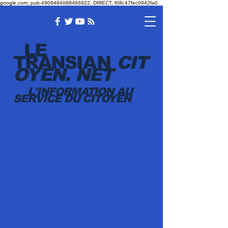
google.com, pub-4909484088466922, DIRECT, f08c47fec0942fa0
LE
TRANSI
AN
CIT
OYEN.
NET
L'INFORMATION AU
SERVICE DU CITOYEN