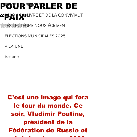
POUR PARLER DE
TA GEULE BEAGLE !
“PAIX”
SALON DU LIVRE ET DE LA CONVIVIALIT
Noté NaN étoiles sur 5.
LES LECTEURS NOUS ÉCRIVENT
ELECTIONS MUNICIPALES 2025
A LA UNE
trasune
C’est une image qui fera 
le tour du monde. Ce 
soir, Vladimir Poutine, 
président de la 
Fédération de Russie et 