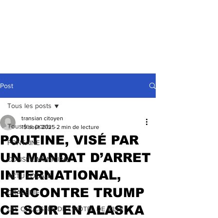
Post
Tous les posts
transian citoyen
Tous les posts
15 août 2025
2 min de lecture
POUTINE, VISÉ PAR
FONTAINE
UN MANDAT D’ARRET
CONSEIL MUNICIPAL
INTERNATIONAL,
ACTU LOCALE
RENCONTRE TRUMP
DRACENIE
CE SOIR EN ALASKA
LES COULISSES DE L'HÔTEL DE VILLE