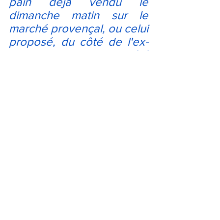
pain déjà vendu le 
dimanche matin sur le 
marché provençal, ou celui 
proposé, 
du côté de l'ex-
gare,
 par une société 
privée cooptée par la 
mairie qui la dénomme 
"Tiers-lieu" . Toujours ces 
vessies que l'on nous fait 
prendre pour des 
lanternes...
À Trans-en-Provence, 
l'offre ne manquait pas de 
croustillant, mais la 
municipalité a choisi d'y 
ajouter sa propre recette !