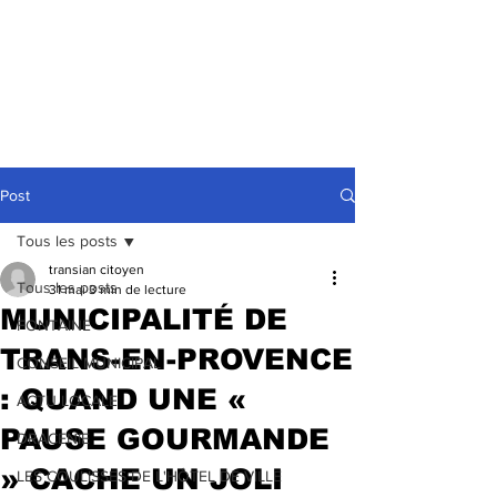
Post
Tous les posts
transian citoyen
Tous les posts
31 mai
3 min de lecture
MUNICIPALITÉ DE
FONTAINE
TRANS-EN-PROVENCE
CONSEIL MUNICIPAL
: QUAND UNE «
ACTU LOCALE
PAUSE GOURMANDE
DRACENIE
» CACHE UN JOLI
LES COULISSES DE L'HÔTEL DE VILLE