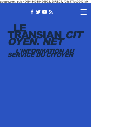
google.com, pub-4909484088466922, DIRECT, f08c47fec0942fa0
LE
TRANSI
AN
CIT
OYEN.
NET
L'INFORMATION AU
SERVICE DU CITOYEN