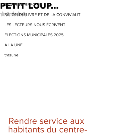
PETIT LOUP...
TA GEULE BEAGLE !
Noté NaN étoiles sur 5.
SALON DU LIVRE ET DE LA CONVIVIALIT
LES LECTEURS NOUS ÉCRIVENT
ELECTIONS MUNICIPALES 2025
A LA UNE
trasune
Rendre service aux 
habitants du centre-