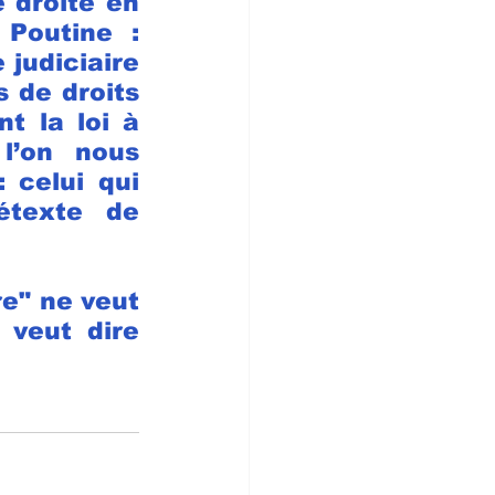
droite en 
Poutine : 
 judiciaire 
 de droits 
 la loi à 
l’on nous 
 celui qui 
texte de 
e" ne veut 
 veut dire 