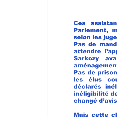
Ces assistan
Parlement, ma
selon les juge
Pas de manda
attendre l’a
Sarkozy ava
aménagement 
Pas de prison
les élus co
déclarés inél
inéligibilité d
changé d’avi
Mais cette c