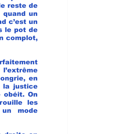
e reste de 
" quand un 
d c’est un 
 le pot de 
n complot, 
faitement 
l’extrême 
ngrie, en 
la justice 
 obéit. On 
uille les 
t un mode 