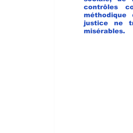
contrôles c
méthodique d
justice ne t
misérables.