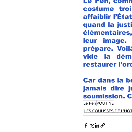
Le Pen, comme
costume troi
affaiblir l’Éta
quand la justi
élémentaires,
leur image. 
prépare. Voil
vide la dém
restaurer l’or
Car dans la b
jamais dire j
soumission. C
Le Pen
POUTINE
LES COULISSES DE L'HÔT