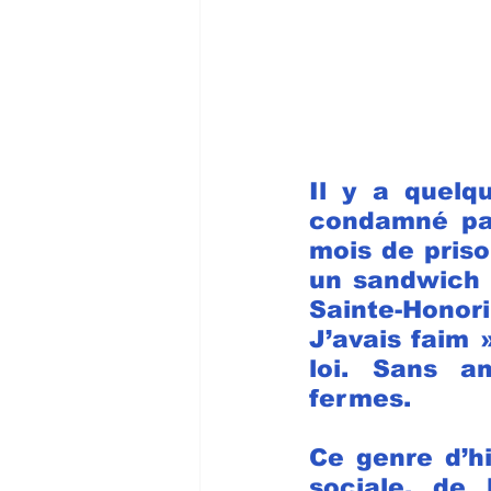
Il y a quel
condamné par 
mois de priso
un sandwich e
Sainte-Honori
J’avais faim »,
loi. Sans a
fermes.
Ce genre d’hi
sociale, de 