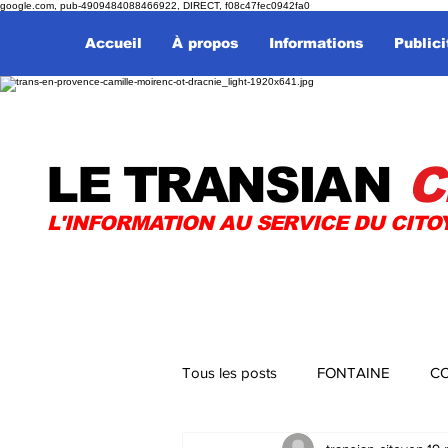
google.com, pub-4909484088466922, DIRECT, f08c47fec0942fa0
Accueil
À propos
Informations
Publici
LE TRANSI
AN
C
L'INFORMATION AU SERVICE DU CITO
Tous les posts
FONTAINE
CO