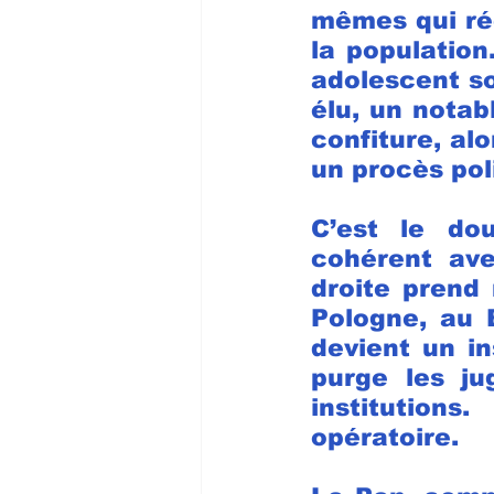
mêmes qui réc
la population
adolescent so
élu, un notab
confiture, al
un procès pol
C’est le dou
cohérent avec
droite prend
Pologne, au B
devient un in
purge les ju
institutions
opératoire.