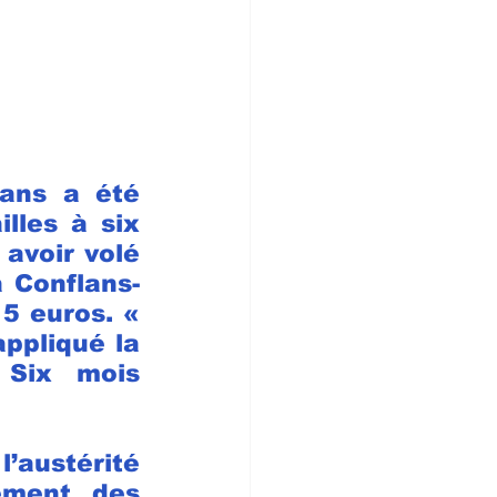
ans a été 
lles à six 
voir volé 
 Conflans-
5 euros. « 
appliqué la 
Six mois 
’austérité 
ement des 