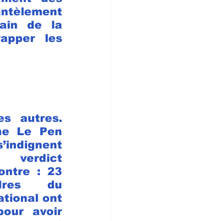
tèlement 
ain de la 
apper les 
s autres. 
ne Le Pen 
’indignent 
verdict 
ntre : 23 
res du 
ional ont 
ur avoir 