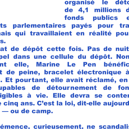
organisé le déto
de 4,1 millions d
fonds publics eu
ts parlementaires payés pour trav
is qui travaillaient en réalité pour
s.
t de dépôt cette fois. Pas de nuit
ppel dans une cellule du dépôt. No
nt elle, Marine Le Pen bénéfici
de peine, bracelet électronique à 
. Et pourtant, elle avait réclamé, en
upables de détournement de fond
igibles à vie. Elle devra se conten
e cinq ans. C’est la loi, dit-elle aujourd’
s — ou de camp.
lémence, curieusement, ne scandalis