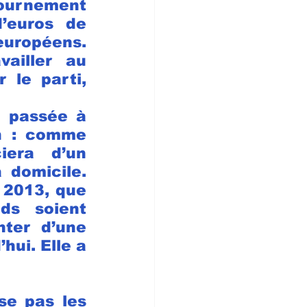
urnement 
’euros de 
ropéens. 
ailler au 
 le parti, 
 passée à 
n : comme 
era d’un 
domicile. 
 2013, que 
s soient 
ter d’une 
hui. Elle a 
e pas les 