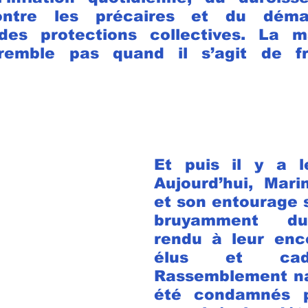
ontre les précaires et du déman
es protections collectives. La m
remble pas quand il s’agit de fr
Et puis il y a le
Aujourd’hui, Mari
et son entourage s
bruyamment du 
rendu à leur enco
élus et cad
Rassemblement nat
été condamnés po