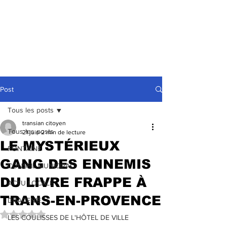
Post
Tous les posts
transian citoyen
Tous les posts
21 juin
2 min de lecture
LE MYSTÉRIEUX
FONTAINE
GANG DES ENNEMIS
CONSEIL MUNICIPAL
DU LIVRE FRAPPE À
ACTU LOCALE
TRANS-EN-PROVENCE
DRACENIE
Noté NaN étoiles sur 5.
LES COULISSES DE L'HÔTEL DE VILLE