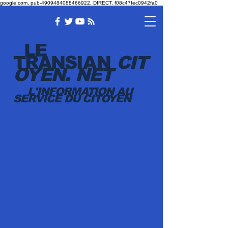
google.com, pub-4909484088466922, DIRECT, f08c47fec0942fa0
LE
TRANSI
AN
CIT
OYEN.
NET
L'INFORMATION AU
SERVICE DU CITOYEN