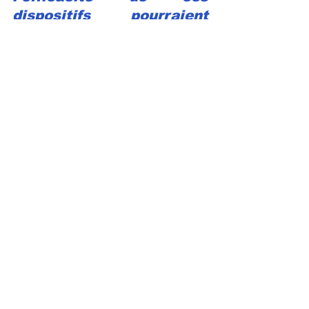
dispositifs pourraient 
répondre aux attentes 
d'une société civile 
soucieuse de la gestion 
des deniers publics."
SC