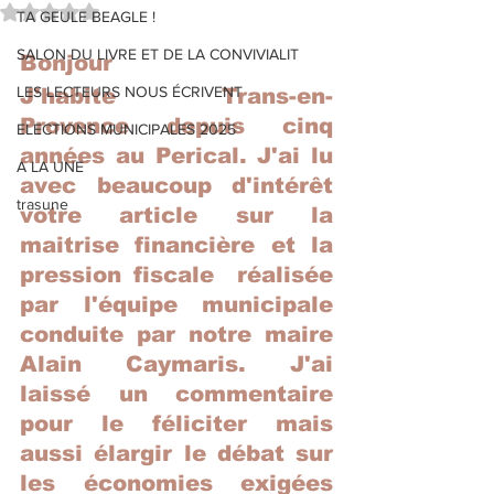
Noté NaN étoiles sur 5.
TA GEULE BEAGLE !
SALON DU LIVRE ET DE LA CONVIVIALIT
Bonjour
LES LECTEURS NOUS ÉCRIVENT
J'habite Trans-en-
Provence depuis cinq 
ELECTIONS MUNICIPALES 2025
années au Perical. J'ai lu 
A LA UNE
avec beaucoup d'intérêt 
trasune
votre article sur la 
maitrise financière et la 
pression fiscale  réalisée 
par l'équipe municipale 
conduite par notre maire 
Alain Caymaris. J'ai 
laissé un commentaire 
pour le féliciter mais 
aussi élargir le débat sur 
les économies exigées 