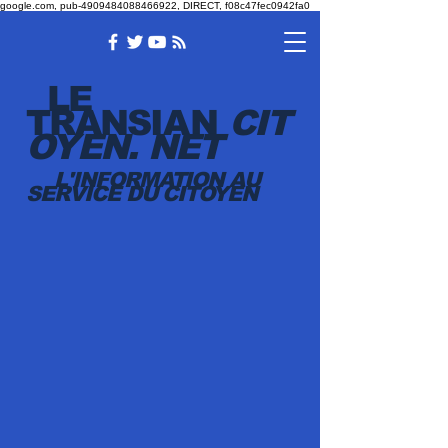
google.com, pub-4909484088466922, DIRECT, f08c47fec0942fa0
LE
TRANSI
AN
CIT
OYEN.
NET
L'INFORMATION AU
SERVICE DU CITOYEN