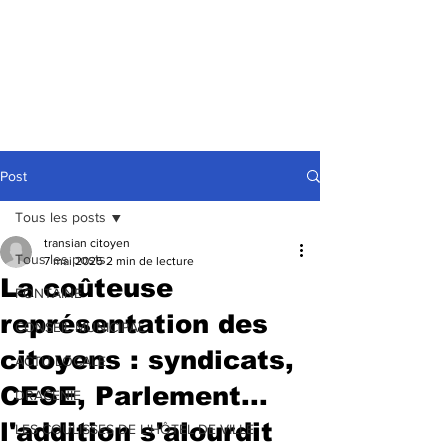
Post
Tous les posts
transian citoyen
Tous les posts
7 mai 2025
2 min de lecture
La coûteuse
FONTAINE
représentation des
CONSEIL MUNICIPAL
citoyens : syndicats,
ACTU LOCALE
CESE, Parlement...
DRACENIE
l'addition s'alourdit
LES COULISSES DE L'HÔTEL DE VILLE