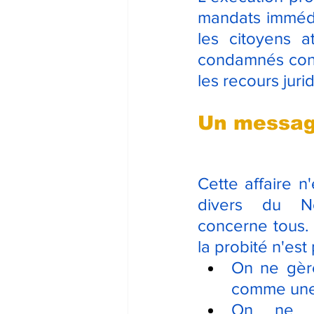
mandats immédia
les citoyens a
condamnés conti
les recours jur
Un message
Cette affaire n'
divers du No
concerne tous. 
la probité n'est
On ne gère
comme une 
On ne tr