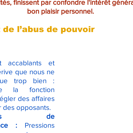
és, finissent par confondre l'intérêt généra
bon plaisir personnel.
t de l’abus de pouvoir
t accablants et 
érive que nous ne 
ue trop bien : 
 de la fonction 
gler des affaires 
r des opposants.
ches de 
nce :
 Pressions 