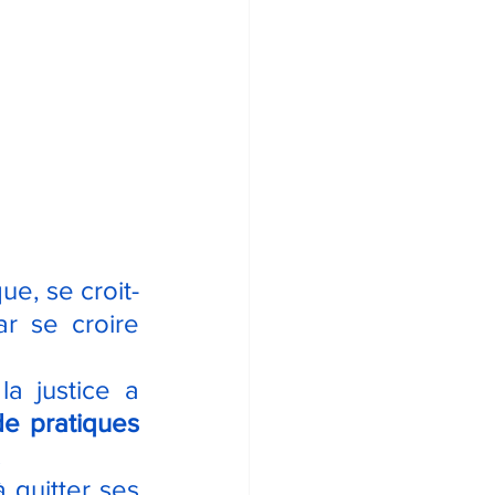
e, se croit-
r se croire 
a justice a 
e pratiques 
.
 quitter ses 