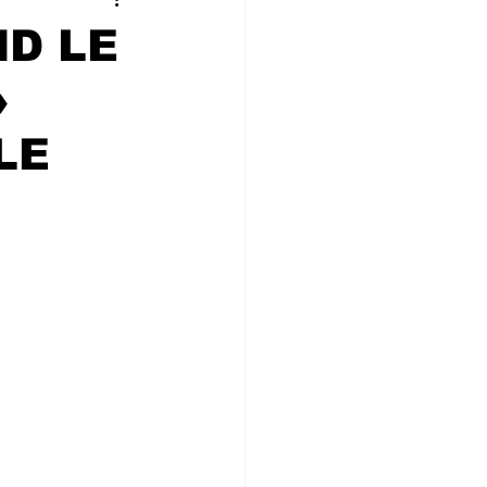
 CONVIVIALIT
ND LE
»
ne
LE