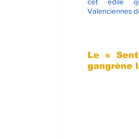
cet édile qu
Valenciennes d
Le « Sent
gangrène l