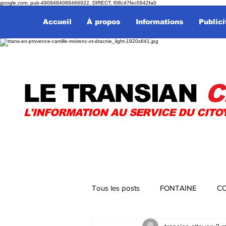
google.com, pub-4909484088466922, DIRECT, f08c47fec0942fa0
Accueil
À propos
Informations
Publici
LE TRANSI
AN
C
L'INFORMATION AU SERVICE DU CITO
Tous les posts
FONTAINE
CO