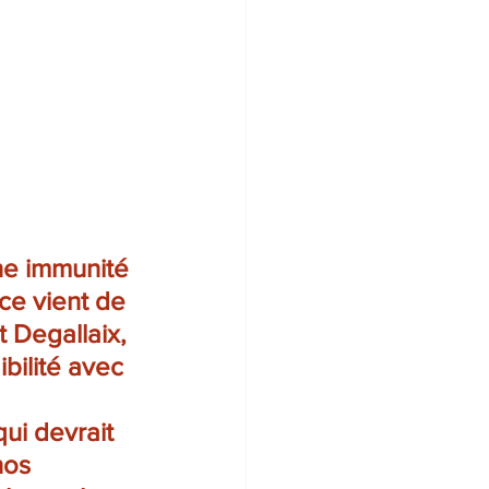
ne immunité 
ce vient de 
 Degallaix, 
bilité avec 
ui devrait 
nos 