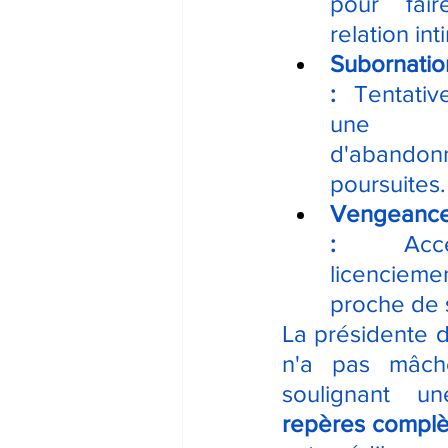
pour fair
relation int
Subornat
:
 Tentativ
une p
d'aban
poursuites.
Vengean
:
 Accél
licenciem
proche de 
La présidente du
n'a pas mâch
soulignant u
repères complè