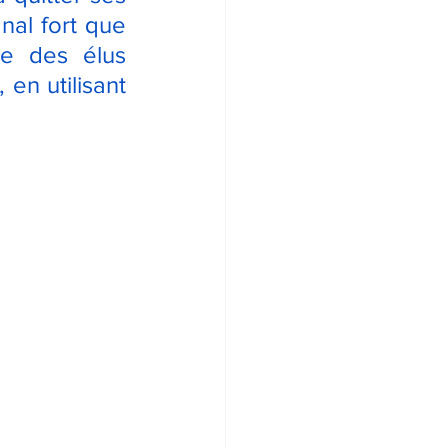
al fort que 
ue des élus 
n utilisant 