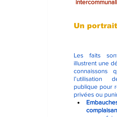
intercommunalit
Un portrai
Les faits son
illustrent une d
connaissons q
l’utilisation
publique pour ré
privées ou puni
Embau
complaisa