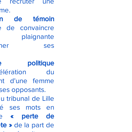
e recruter une 
ime.
ion de témoin 
e de convaincre 
laignante 
donner ses 
ce politique 
ération du 
ent d'une femme 
ses opposants.
 tribunal de Lille 
é ses mots en 
ne 
« perte de 
te »
 de la part de 