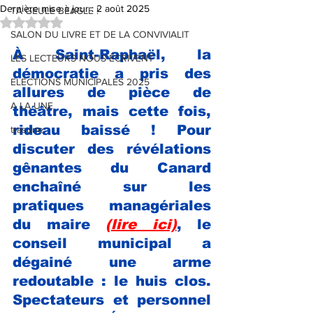
Dernière mise à jour :
2 août 2025
TA GEULE BEAGLE !
Noté NaN étoiles sur 5.
SALON DU LIVRE ET DE LA CONVIVIALIT
À Saint-Raphaël, la 
LES LECTEURS NOUS ÉCRIVENT
démocratie a pris des 
ELECTIONS MUNICIPALES 2025
allures de pièce de 
A LA UNE
théâtre, mais cette fois, 
rideau baissé ! Pour 
trasune
discuter des révélations 
gênantes du Canard 
enchaîné sur les 
pratiques managériales 
du maire 
(lire ici)
, le 
conseil municipal a 
dégainé une arme 
redoutable : le huis clos. 
Spectateurs et personnel 