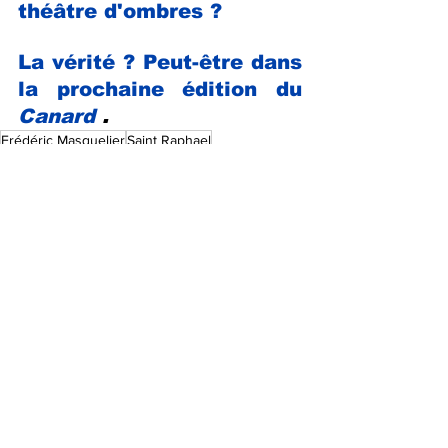
théâtre d'ombres ? 
La vérité ? Peut-être dans 
la prochaine édition du 
Canard 
.
Frédéric Masquelier
Saint Raphael
François Debaisieux
Emmanuelle Cocusse
LES COULISSES DE L'HÔTEL DE VILLE
Voir tout
Posts récents