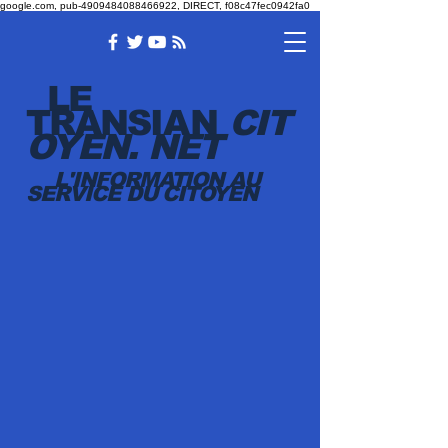
google.com, pub-4909484088466922, DIRECT, f08c47fec0942fa0
LE
TRANSI
AN
CIT
OYEN.
NET
L'INFORMATION AU
SERVICE DU CITOYEN