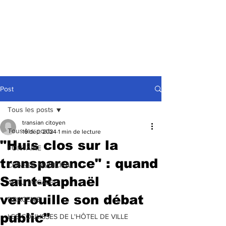
Post
Tous les posts
transian citoyen
Tous les posts
16 déc. 2024
1 min de lecture
"Huis clos sur la
FONTAINE
transparence" : quand
CONSEIL MUNICIPAL
Saint-Raphaël
ACTU LOCALE
verrouille son débat
DRACENIE
public"
LES COULISSES DE L'HÔTEL DE VILLE