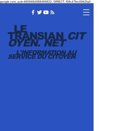
google.com, pub-4909484088466922, DIRECT, f08c47fec0942fa0
LE
TRANSI
AN
CIT
OYEN.
NET
L'INFORMATION AU
SERVICE DU CITOYEN