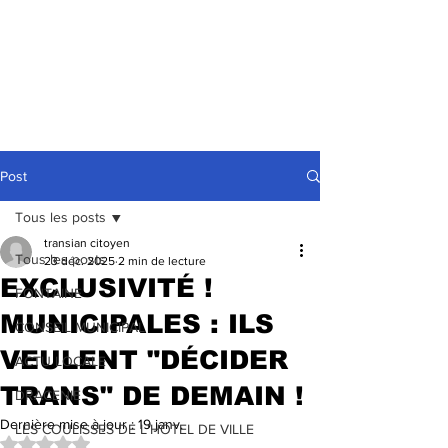
Post
Tous les posts
transian citoyen
Tous les posts
23 déc. 2025
2 min de lecture
EXCLUSIVITÉ !
FONTAINE
MUNICIPALES : ILS
CONSEIL MUNICIPAL
VEULENT "DÉCIDER
ACTU LOCALE
TRANS" DE DEMAIN !
DRACENIE
Dernière mise à jour :
19 janv.
LES COULISSES DE L'HÔTEL DE VILLE
Noté NaN étoiles sur 5.