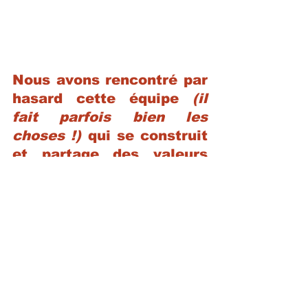
Nous avons rencontré par 
hasard cette équipe 
(il 
fait parfois bien les 
choses !)
 qui se construit 
et partage des valeurs 
républicaines confirmées 
: respect, tolérance,  
volonté de construire 
concrêtement dans la 
transparence, et sans 
exclusive. Certes, nous 
partageons leur souhait 
de diversifier l'offre 