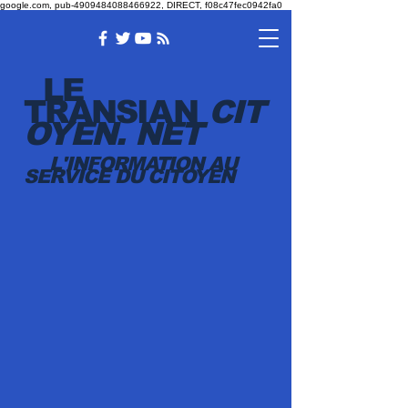
google.com, pub-4909484088466922, DIRECT, f08c47fec0942fa0
LE
TRANSI
AN
CIT
OYEN.
NET
L'INFORMATION AU
SERVICE DU CITOYEN