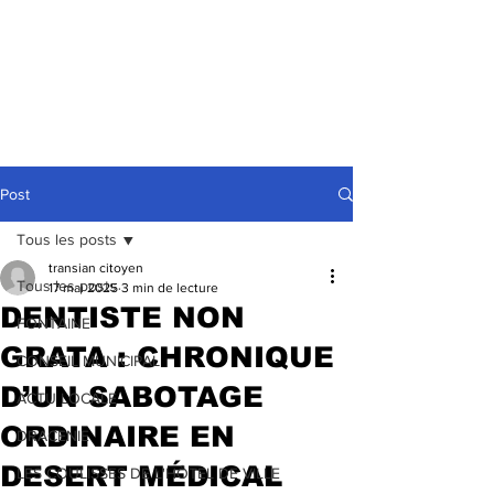
Post
Tous les posts
transian citoyen
Tous les posts
17 mai 2025
3 min de lecture
DENTISTE NON
FONTAINE
GRATA : CHRONIQUE
CONSEIL MUNICIPAL
D’UN SABOTAGE
ACTU LOCALE
ORDINAIRE EN
DRACENIE
DESERT MÉDICAL
LES COULISSES DE L'HÔTEL DE VILLE