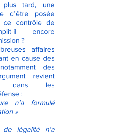
plus tard, une 
te d’être posée 
: ce contrôle de 
plit-il encore 
ission ?
euses affaires 
tant en cause des 
 notamment des 
gument revient 
ent dans les 
éfense :
re n’a formulé 
tion »
de légalité n’a 