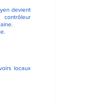
oyen devient 
 contrôleur 
caine.
ue.
oirs locaux 