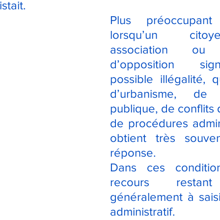
stait.
Plus préoccupant
lorsqu’un cito
association ou
d’opposition sig
possible illégalité, qu
d’urbanisme, de 
publique, de conflits d
de procédures adminis
obtient très souve
réponse.
Dans ces condition
recours restant 
généralement à saisir
administratif.