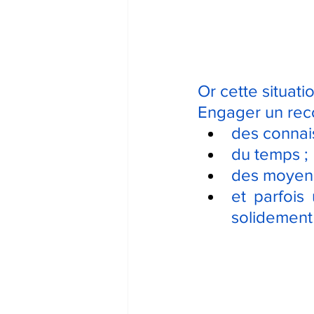
Or cette situat
Engager un reco
des connais
du temps ;
des moyens
et parfois
solidement 