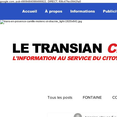
google.com, pub-4909484088466922, DIRECT, f08c47fec0942fa0
Accueil
À propos
Informations
Publici
LE TRANSI
AN
C
L'INFORMATION AU SERVICE DU CITO
Tous les posts
FONTAINE
CO