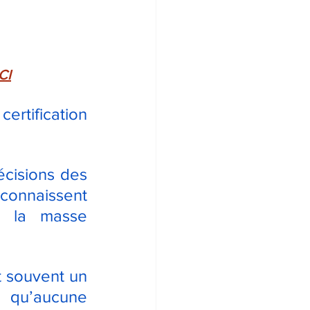
CI
ertification 
écisions des 
connaissent 
à la masse 
t souvent un 
 qu’aucune 