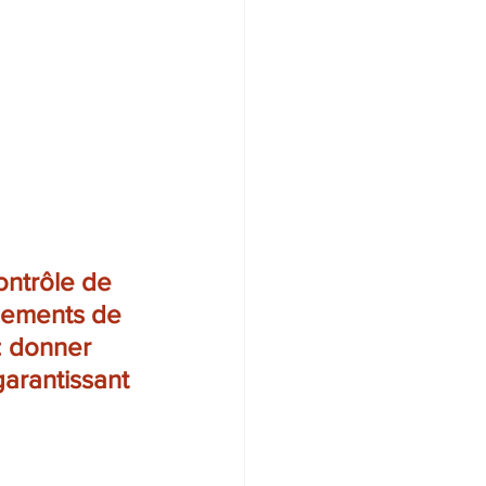
ontrôle de 
ndements de 
 : donner 
garantissant 