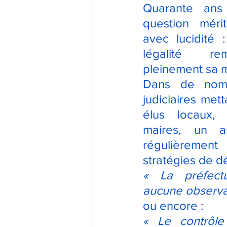
Quarante ans 
question méri
avec lucidité 
légalité rem
pleinement sa m
Dans de nombr
judiciaires met
élus locaux,
maires, un ar
régulièrem
stratégies de d
« La préfectu
aucune observa
ou encore :
« Le contrôle 