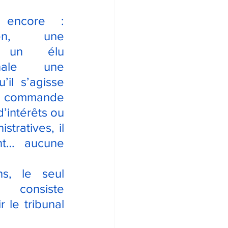
 encore : 
yen, une 
 un élu 
nale une 
’il s’agisse 
commande 
’intérêts ou 
tratives, il 
nt… aucune 
s, le seul 
consiste 
 le tribunal 