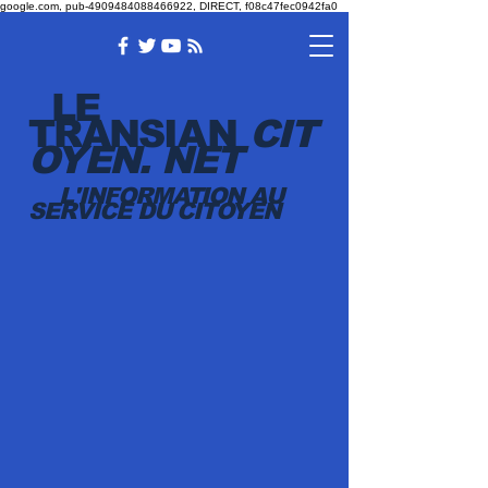
google.com, pub-4909484088466922, DIRECT, f08c47fec0942fa0
LE
TRANSI
AN
CIT
OYEN.
NET
L'INFORMATION AU
SERVICE DU CITOYEN