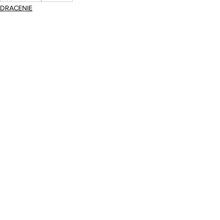
DRACENIE
Voir tout
Posts récents