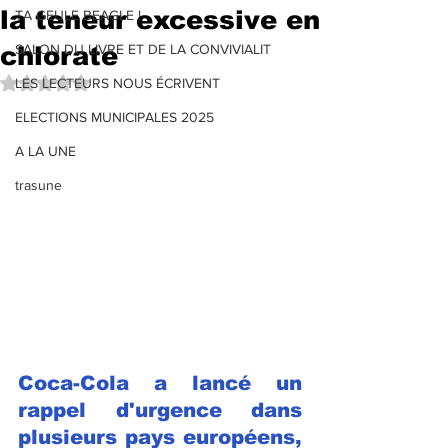
la teneur excessive en
TA GEULE BEAGLE !
chlorate
SALON DU LIVRE ET DE LA CONVIVIALIT
Noté NaN étoiles sur 5.
LES LECTEURS NOUS ÉCRIVENT
ELECTIONS MUNICIPALES 2025
A LA UNE
trasune
Coca-Cola a lancé un 
rappel d'urgence dans 
plusieurs pays européens, 