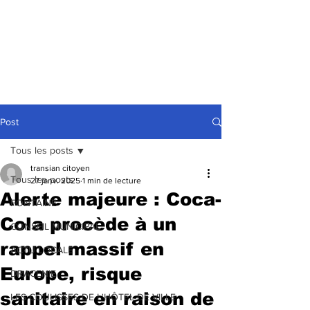
Post
Tous les posts
transian citoyen
Tous les posts
27 janv. 2025
1 min de lecture
Alerte majeure : Coca-
FONTAINE
Cola procède à un
CONSEIL MUNICIPAL
rappel massif en
ACTU LOCALE
Europe, risque
DRACENIE
sanitaire en raison de
LES COULISSES DE L'HÔTEL DE VILLE