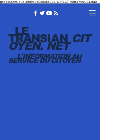
google.com, pub-4909484088466922, DIRECT, f08c47fec0942fa0
LE
TRANSI
AN
CIT
OYEN.
NET
L'INFORMATION AU
SERVICE DU CITOYEN