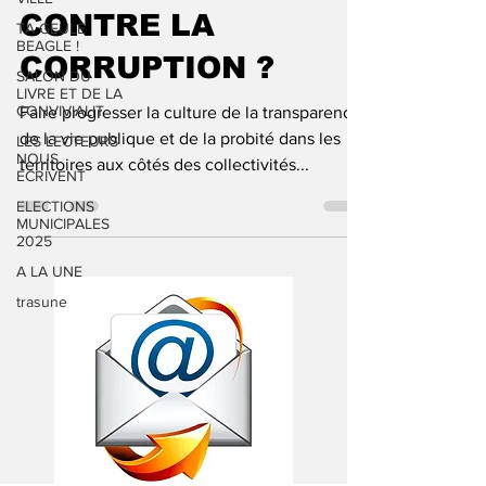
CONTRE LA
TA GEULE
BEAGLE !
CORRUPTION ?
SALON DU
LIVRE ET DE LA
CONVIVIALIT
Faire progresser la culture de la transparence
de la vie publique et de la probité dans les
LES LECTEURS
NOUS
territoires aux côtés des collectivités...
ÉCRIVENT
ELECTIONS
MUNICIPALES
2025
A LA UNE
trasune