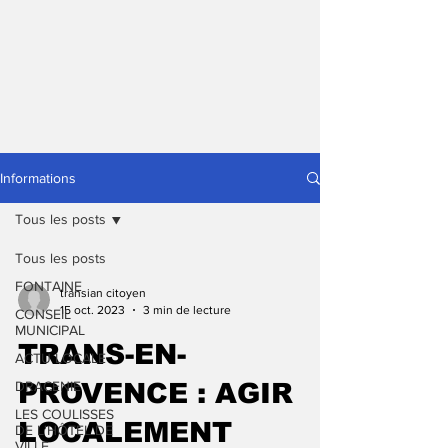
Informations
Tous les posts
Tous les posts
FONTAINE
transian citoyen
15 oct. 2023
3 min de lecture
CONSEIL
MUNICIPAL
TRANS-EN-
ACTU LOCALE
DRACENIE
PROVENCE : AGIR
LES COULISSES
LOCALEMENT
DE L'HÔTEL DE
VILLE